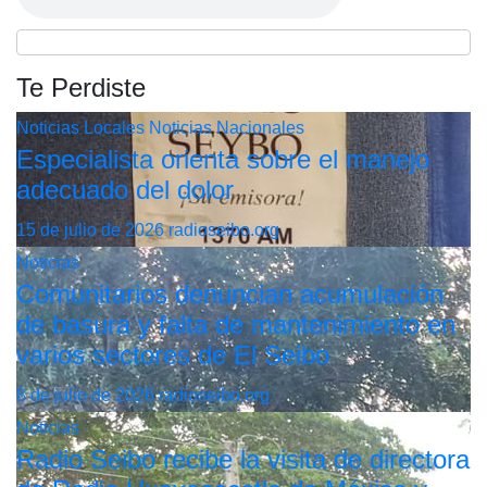
Te Perdiste
Noticias Locales
Noticias Nacionales
Especialista orienta sobre el manejo
adecuado del dolor
15 de julio de 2026
radioseibo.org
Noticias
Comunitarios denuncian acumulación
de basura y falta de mantenimiento en
varios sectores de El Seibo
8 de julio de 2026
radioseibo.org
Noticias
Radio Seibo recibe la visita de directora