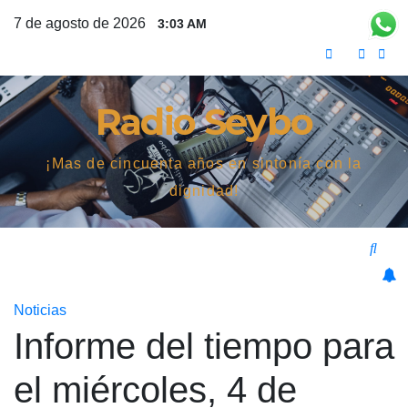
Saltar
7 de agosto de 2026
3:03 AM
al
contenido
Radio Seybo
¡Mas de cincuenta años en sintonía con la
dignidad!
Noticias
Informe del tiempo para
el miércoles, 4 de