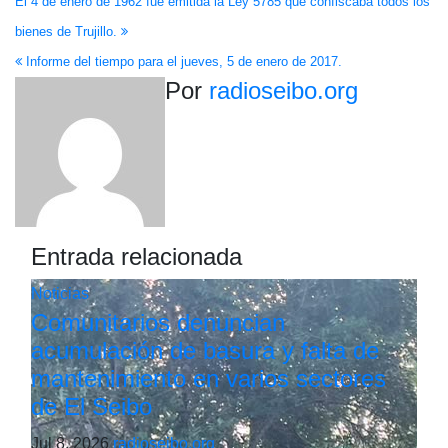
Navegación
El 4 de enero de 1962 fue emitida la Ley 5785 que confiscaba todos los
bienes de Trujillo.
de
Informe del tiempo para el jueves, 5 de enero de 2017.
entradas
Por
radioseibo.org
Entrada relacionada
Noticias
Comunitarios denuncian
acumulación de basura y falta de
mantenimiento en varios sectores
de El Seibo
Jul 8, 2026
radioseibo.org