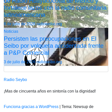
de Radio Huayacocotla de México y
fortalece lazos con la radio comunitaria
latinoamericana
6 de julio de 2026
radioseibo.org
Noticias
Persisten las preocupaciones en El
Seibo por volqueta accidentada frente
a P&P Comercial
3 de julio de 2026
radioseibo.org
Radio Seybo
¡Mas de cincuenta años en sintonía con la dignidad!
Funciona gracias a WordPress
|
Tema: Newsup de