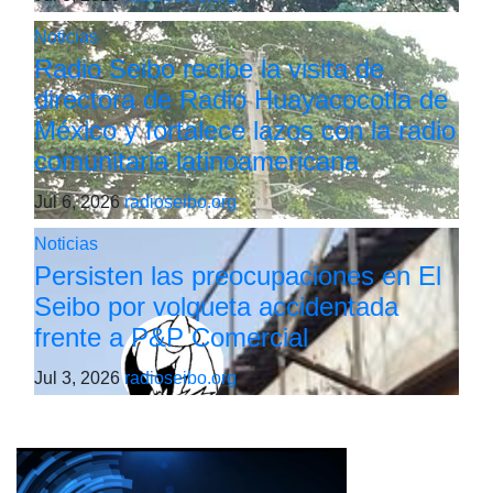
Noticias
Radio Seibo recibe la visita de
directora de Radio Huayacocotla de
México y fortalece lazos con la radio
comunitaria latinoamericana
Jul 6, 2026
radioseibo.org
Noticias
Persisten las preocupaciones en El
Seibo por volqueta accidentada
frente a P&P Comercial
Jul 3, 2026
radioseibo.org