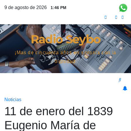
Saltar
9 de agosto de 2026
1:46 PM
al
contenido
Radio Seybo
¡Mas de cincuenta años en sintonía con la
dignidad!
Noticias
11 de enero del 1839
Eugenio María de