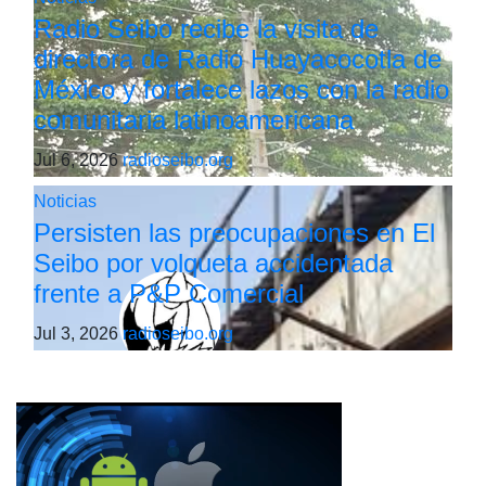
Radio Seibo recibe la visita de
directora de Radio Huayacocotla de
México y fortalece lazos con la radio
comunitaria latinoamericana
Jul 6, 2026
radioseibo.org
Noticias
Persisten las preocupaciones en El
Seibo por volqueta accidentada
frente a P&P Comercial
Jul 3, 2026
radioseibo.org