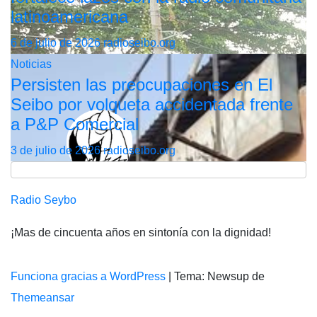
latinoamericana
6 de julio de 2026
radioseibo.org
Noticias
Persisten las preocupaciones en El
Seibo por volqueta accidentada frente
a P&P Comercial
3 de julio de 2026
radioseibo.org
Radio Seybo
¡Mas de cincuenta años en sintonía con la dignidad!
Funciona gracias a WordPress
|
Tema: Newsup de
Themeansar