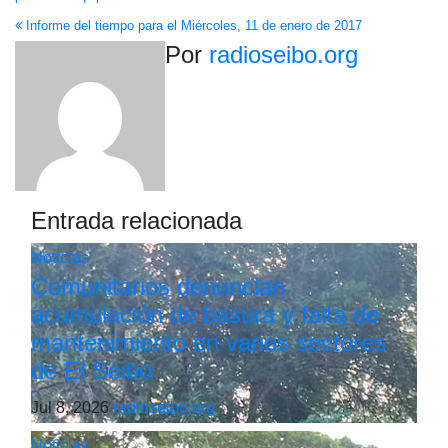
entradas
Informe del tiempo para el Miércoles, 11 de enero de 2017
Por
radioseibo.org
Entrada relacionada
Noticias
Comunitarios denuncian
acumulación de basura y falta de
mantenimiento en varios sectores
de El Seibo
Jul 8, 2026
radioseibo.org
Noticias