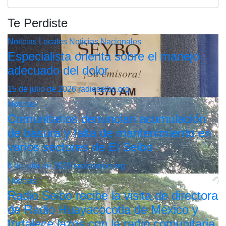
Te Perdiste
Noticias Locales
Noticias Nacionales
Especialista orienta sobre el manejo
adecuado del dolor
15 de julio de 2026
radioseibo.org
Noticias
Comunitarios denuncian acumulación
de basura y falta de mantenimiento en
varios sectores de El Seibo
8 de julio de 2026
radioseibo.org
Noticias
Radio Seibo recibe la visita de directora
de Radio Huayacocotla de México y
fortalece lazos con la radio comunitaria