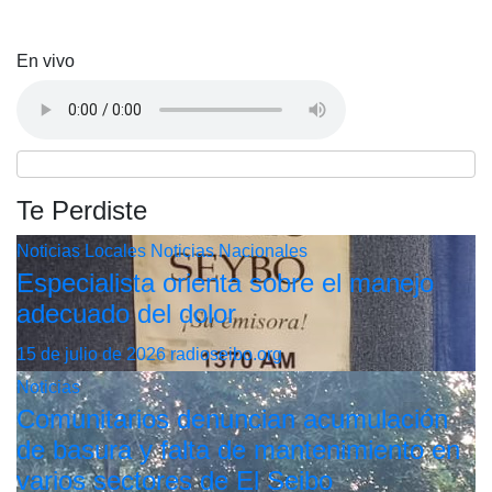
En vivo
Te Perdiste
Noticias Locales
Noticias Nacionales
Especialista orienta sobre el manejo
adecuado del dolor
15 de julio de 2026
radioseibo.org
Noticias
Comunitarios denuncian acumulación
de basura y falta de mantenimiento en
varios sectores de El Seibo