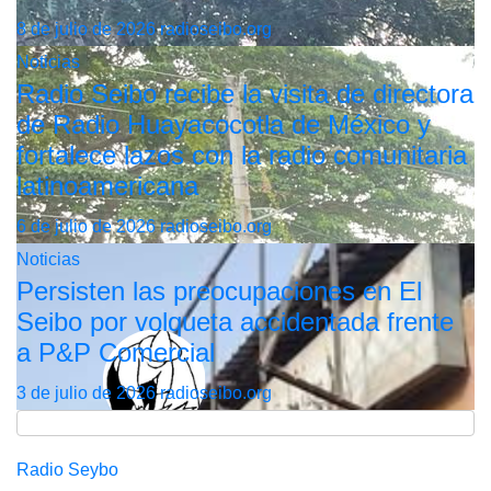
8 de julio de 2026
radioseibo.org
Noticias
Radio Seibo recibe la visita de directora
de Radio Huayacocotla de México y
fortalece lazos con la radio comunitaria
latinoamericana
6 de julio de 2026
radioseibo.org
Noticias
Persisten las preocupaciones en El
Seibo por volqueta accidentada frente
a P&P Comercial
3 de julio de 2026
radioseibo.org
Radio Seybo