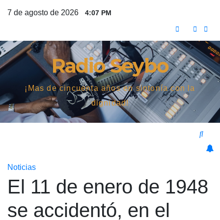
Saltar
7 de agosto de 2026
4:07 PM
al
contenido
Radio Seybo
¡Mas de cincuenta años en sintonía con la
dignidad!
Noticias
El 11 de enero de 1948
se accidentó, en el