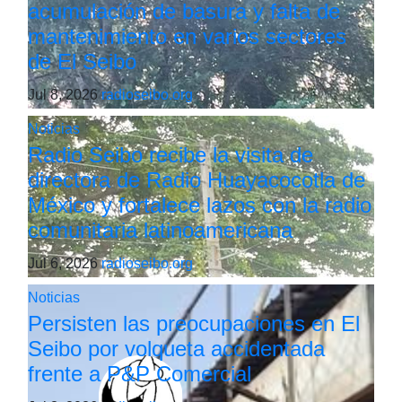
acumulación de basura y falta de
mantenimiento en varios sectores
de El Seibo
Jul 8, 2026
radioseibo.org
Noticias
Radio Seibo recibe la visita de
directora de Radio Huayacocotla de
México y fortalece lazos con la radio
comunitaria latinoamericana
Jul 6, 2026
radioseibo.org
Noticias
Persisten las preocupaciones en El
Seibo por volqueta accidentada
frente a P&P Comercial