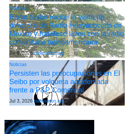
Noticias
Radio Seibo recibe la visita de
directora de Radio Huayacocotla de
México y fortalece lazos con la radio
comunitaria latinoamericana
Jul 6, 2026
radioseibo.org
Noticias
Persisten las preocupaciones en El
Seibo por volqueta accidentada
frente a P&P Comercial
Jul 3, 2026
radioseibo.org