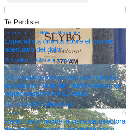
Te Perdiste
Noticias Locales
Noticias Nacionales
Especialista orienta sobre el manejo
adecuado del dolor
15 de julio de 2026
radioseibo.org
Noticias
Comunitarios denuncian acumulación
de basura y falta de mantenimiento en
varios sectores de El Seibo
8 de julio de 2026
radioseibo.org
Noticias
Radio Seibo recibe la visita de directora
de Radio Huayacocotla de México y