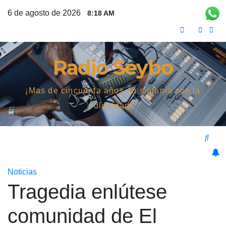
Saltar
6 de agosto de 2026
8:18 AM
al
contenido
Radio Seybo
¡Mas de cincuenta años en sintonía con la
dignidad!
Noticias
Tragedia enlútese
comunidad de El