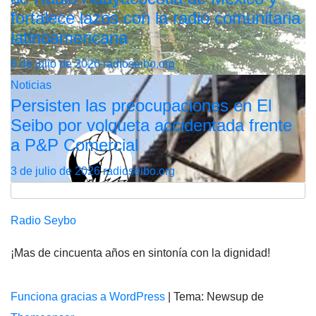
fortalece lazos con la radio comunitaria
latinoamericana
6 de julio de 2026
radioseibo.org
Noticias
Persisten las preocupaciones en El
Seibo por volqueta accidentada frente
a P&P Comercial
3 de julio de 2026
radioseibo.org
Radio Seybo
¡Mas de cincuenta años en sintonía con la dignidad!
Funciona gracias a WordPress
|
Tema: Newsup de