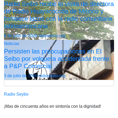
Radio Seibo recibe la visita de directora
de Radio Huayacocotla de México y
fortalece lazos con la radio comunitaria
latinoamericana
6 de julio de 2026
radioseibo.org
Noticias
Persisten las preocupaciones en El
Seibo por volqueta accidentada frente
a P&P Comercial
3 de julio de 2026
radioseibo.org
Radio Seybo
¡Mas de cincuenta años en sintonía con la dignidad!