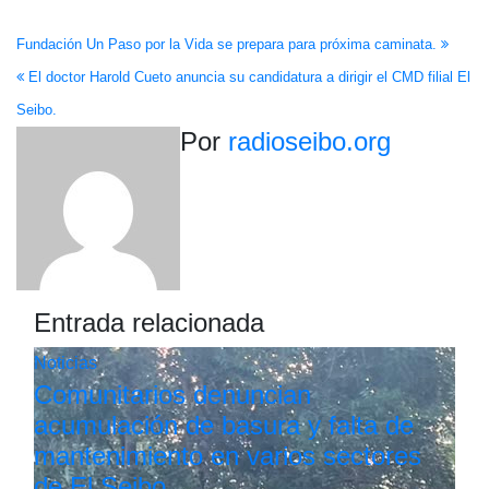
Navegación
Fundación Un Paso por la Vida se prepara para próxima caminata.
El doctor Harold Cueto anuncia su candidatura a dirigir el CMD filial El
de
Seibo.
entradas
Por
radioseibo.org
Entrada relacionada
Noticias
Comunitarios denuncian
acumulación de basura y falta de
mantenimiento en varios sectores
de El Seibo