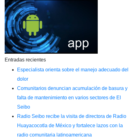
Entradas recientes
Especialista orienta sobre el manejo adecuado del
dolor
Comunitarios denuncian acumulación de basura y
falta de mantenimiento en varios sectores de El
Seibo
Radio Seibo recibe la visita de directora de Radio
Huayacocotla de México y fortalece lazos con la
radio comunitaria latinoamericana