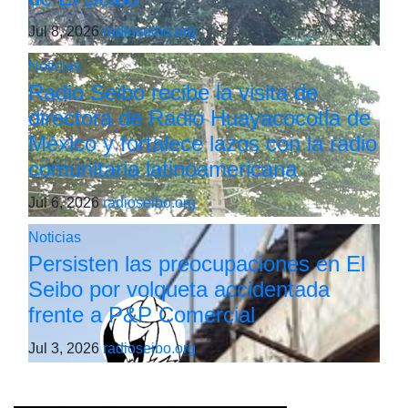
Jul 8, 2026
radioseibo.org
Noticias
Radio Seibo recibe la visita de
directora de Radio Huayacocotla de
México y fortalece lazos con la radio
comunitaria latinoamericana
Jul 6, 2026
radioseibo.org
Noticias
Persisten las preocupaciones en El
Seibo por volqueta accidentada
frente a P&P Comercial
Jul 3, 2026
radioseibo.org