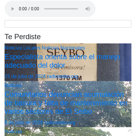
Te Perdiste
Noticias Locales
Noticias Nacionales
Especialista orienta sobre el manejo
adecuado del dolor
15 de julio de 2026
radioseibo.org
Noticias
Comunitarios denuncian acumulación
de basura y falta de mantenimiento en
varios sectores de El Seibo
8 de julio de 2026
radioseibo.org
Noticias