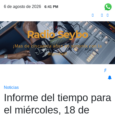
Saltar
6 de agosto de 2026
6:41 PM
al
contenido
Radio Seybo
¡Mas de cincuenta años en sintonía con la
dignidad!
Noticias
Informe del tiempo para
el miércoles, 18 de