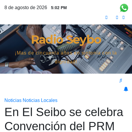
Saltar
8 de agosto de 2026
5:02 PM
al
contenido
Radio Seybo
¡Mas de cincuenta años en sintonía con la
dignidad!
Noticias
Noticias Locales
En El Seibo se celebra
Convención del PRM