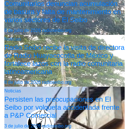
Comunitarios denuncian acumulación
de basura y falta de mantenimiento en
varios sectores de El Seibo
8 de julio de 2026
radioseibo.org
Noticias
Radio Seibo recibe la visita de directora
de Radio Huayacocotla de México y
fortalece lazos con la radio comunitaria
latinoamericana
6 de julio de 2026
radioseibo.org
Noticias
Persisten las preocupaciones en El
Seibo por volqueta accidentada frente
a P&P Comercial
3 de julio de 2026
radioseibo.org