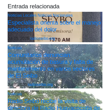
Entrada relacionada
Noticias Locales
Noticias Nacionales
Especialista orienta sobre el manejo
adecuado del dolor
Jul 15, 2026
radioseibo.org
Noticias
Comunitarios denuncian
acumulación de basura y falta de
mantenimiento en varios sectores
de El Seibo
Jul 8, 2026
radioseibo.org
Noticias
Radio Seibo recibe la visita de
directora de Radio Huayacocotla de