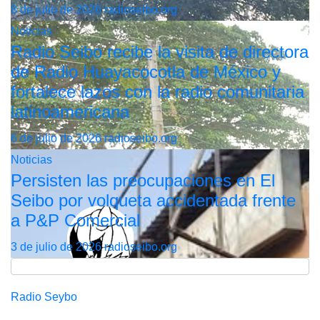
8 de julio de 2026
radioseibo.org
Noticias
Radio Seibo recibe la visita de directora
de Radio Huayacocotla de México y
fortalece lazos con la radio comunitaria
latinoamericana
6 de julio de 2026
radioseibo.org
Noticias
Persisten las preocupaciones en El
Seibo por volqueta accidentada frente
a P&P Comercial
3 de julio de 2026
radioseibo.org
Radio Seybo