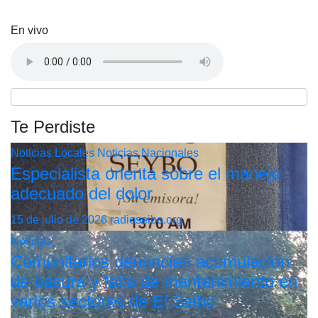
En vivo
Te Perdiste
Noticias Locales
Noticias Nacionales
Especialista orienta sobre el manejo
adecuado del dolor
15 de julio de 2026
radioseibo.org
Noticias
Comunitarios denuncian acumulación
de basura y falta de mantenimiento en
varios sectores de El Seibo