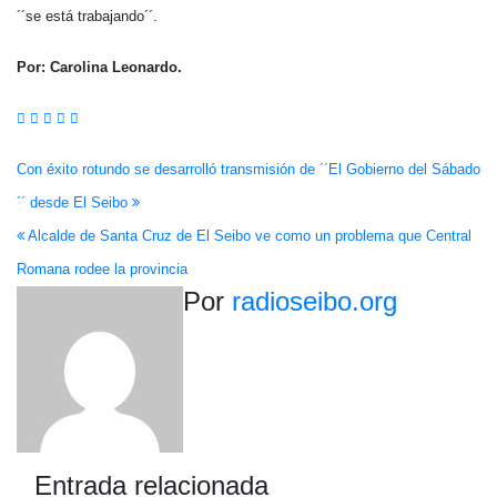
´´se está trabajando´´.
Por: Carolina Leonardo.
Navegación
Con éxito rotundo se desarrolló transmisión de ´´El Gobierno del Sábado
´´ desde El Seibo
de
Alcalde de Santa Cruz de El Seibo ve como un problema que Central
entradas
Romana rodee la provincia
Por
radioseibo.org
Entrada relacionada