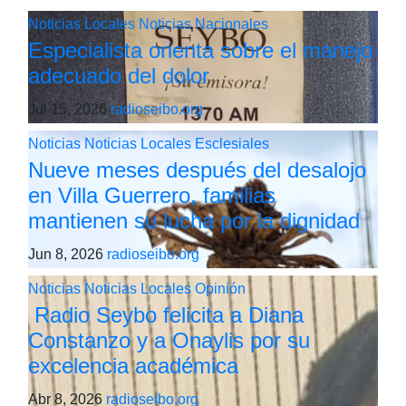
Noticias Locales
Noticias Nacionales
Especialista orienta sobre el manejo
adecuado del dolor
Jul 15, 2026
radioseibo.org
Noticias
Noticias Locales
Esclesiales
Nueve meses después del desalojo
en Villa Guerrero, familias
mantienen su lucha por la dignidad
Jun 8, 2026
radioseibo.org
Noticias
Noticias Locales
Opinión
Radio Seybo felicita a Diana
Constanzo y a Onaylis por su
excelencia académica
Abr 8, 2026
radioseibo.org