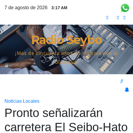
Saltar
7 de agosto de 2026
3:17 AM
al
contenido
Radio Seybo
¡Mas de cincuenta años en sintonía con la
dignidad!
Noticias Locales
Pronto señalizarán
carretera El Seibo-Hato