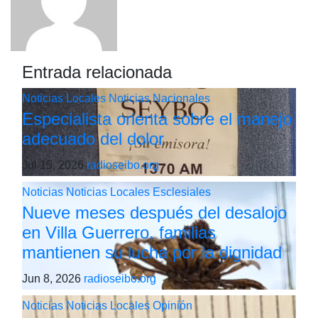
Entrada relacionada
Noticias Locales
Noticias Nacionales
Especialista orienta sobre el manejo
adecuado del dolor
Jul 15, 2026
radioseibo.org
Noticias
Noticias Locales
Esclesiales
Nueve meses después del desalojo
en Villa Guerrero, familias
mantienen su lucha por la dignidad
Jun 8, 2026
radioseibo.org
Noticias
Noticias Locales
Opinión