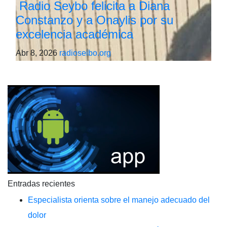
Radio Seybo felicita a Diana
Constanzo y a Onaylis por su
excelencia académica
Abr 8, 2026
radioseibo.org
Entradas recientes
Especialista orienta sobre el manejo adecuado del
dolor