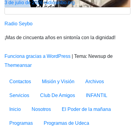
3 de julio de 2026
radioseibo.org
Radio Seybo
¡Mas de cincuenta años en sintonía con la dignidad!
Funciona gracias a WordPress
|
Tema: Newsup de
Themeansar
Contactos
Misión y Visión
Archivos
Servicios
Club De Amigos
INFANTIL
Inicio
Nosotros
El Poder de la mañana
Programas
Programas de Udeca