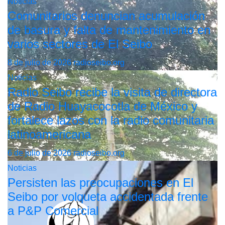
Noticias
Comunitarios denuncian acumulación
de basura y falta de mantenimiento en
varios sectores de El Seibo
8 de julio de 2026
radioseibo.org
Noticias
Radio Seibo recibe la visita de directora
de Radio Huayacocotla de México y
fortalece lazos con la radio comunitaria
latinoamericana
6 de julio de 2026
radioseibo.org
Noticias
Persisten las preocupaciones en El
Seibo por volqueta accidentada frente
a P&P Comercial