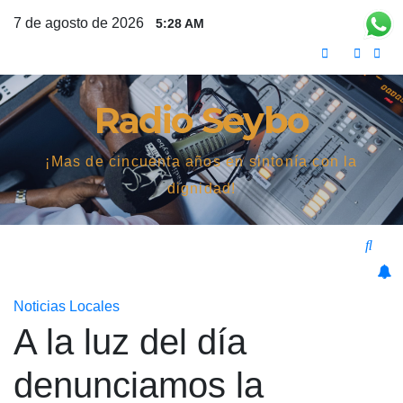
Saltar
7 de agosto de 2026
5:28 AM
al
contenido
Radio Seybo
¡Mas de cincuenta años en sintonía con la
dignidad!
Noticias Locales
A la luz del día
denunciamos la