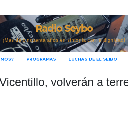
Radio Seybo
¡Mas de cincuenta años en sintonía con la dignidad!
OMOS?
PROGRAMAS
LUCHAS DE EL SEIBO
icentillo, volverán a terr