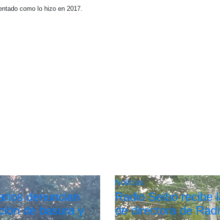
sentado como lo hizo en 2017.
Noticias
arios denuncian
Radio Seibo recibe la
ión de basura y
de directora de Rad