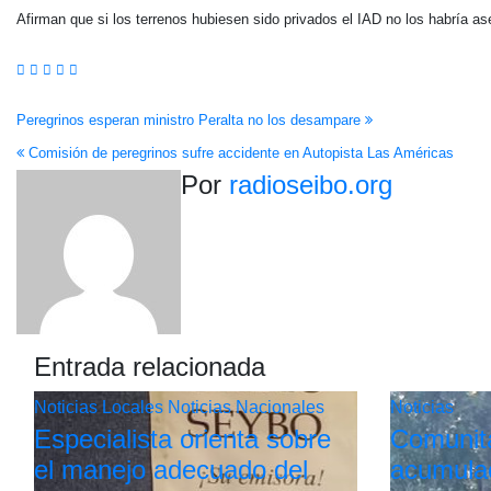
Afirman que si los terrenos hubiesen sido privados el IAD no los habría a
Navegación
Peregrinos esperan ministro Peralta no los desampare
Comisión de peregrinos sufre accidente en Autopista Las Américas
de
Por
radioseibo.org
entradas
Entrada relacionada
Noticias Locales
Noticias Nacionales
Noticias
Especialista orienta sobre
Comunit
el manejo adecuado del
acumulac