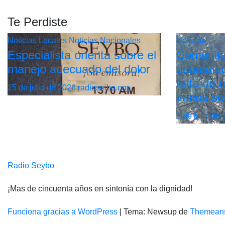
Te Perdiste
Noticias Locales
Noticias Nacionales
Noticias
Especialista orienta sobre el
Comunita
manejo adecuado del dolor
acumulac
falta de
15 de julio de 2026
radioseibo.org
varios se
8 de julio de
Radio Seybo
¡Mas de cincuenta años en sintonía con la dignidad!
Funciona gracias a WordPress
|
Tema: Newsup de
Themean