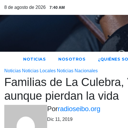
Saltar
8 de agosto de 2026
7:40 AM
al
contenido
NOTICIAS
NOSOTROS
¿QUIÉNES S
Noticias
Noticias Locales
Noticias Nacionales
Familias de La Culebra, V
aunque pierdan la vida
Por
radioseibo.org
Dic 11, 2019