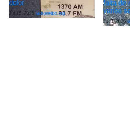
dolor
falta de
varios s
Jul 15, 2026
radioseibo.org
Jul 8, 2026
r