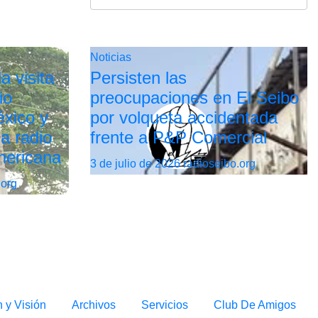
Noticias
a visita
Persisten las
io
preocupaciones en El Seibo
xico y
por volqueta accidentada
la radio
frente a P&P Comercial
mericana
3 de julio de 2026
radioseibo.org
.org
n y Visión
Archivos
Servicios
Club De Amigos