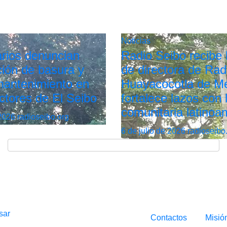
Noticias
rios denuncian
Radio Seibo recibe l
ión de basura y
de directora de Rad
 mantenimiento en
Huayacocotla de Mé
ctores de El Seibo
fortalece lazos con 
comunitaria latinoa
 2026
radioseibo.org
6 de julio de 2026
radioseibo
sar
Contactos
Misió