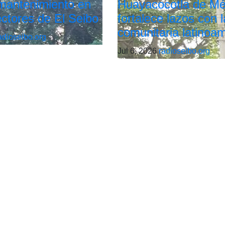
 mantenimiento en
Huayacocotla de Mé
ectores de El Seibo
fortalece lazos con l
comunitaria latinoa
adioseibo.org
Jul 6, 2026
radioseibo.org