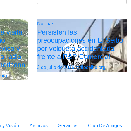
Noticias
a visita
Persisten las
io
preocupaciones en El Seibo
xico y
por volqueta accidentada
la radio
frente a P&P Comercial
mericana
3 de julio de 2026
radioseibo.org
.org
n y Visión
Archivos
Servicios
Club De Amigos