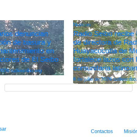
Noticias
rios denuncian
Radio Seibo recibe l
ión de basura y
de directora de Rad
 mantenimiento en
Huayacocotla de Mé
ctores de El Seibo
fortalece lazos con 
comunitaria latinoa
 2026
radioseibo.org
6 de julio de 2026
radioseibo
sar
Contactos
Misió