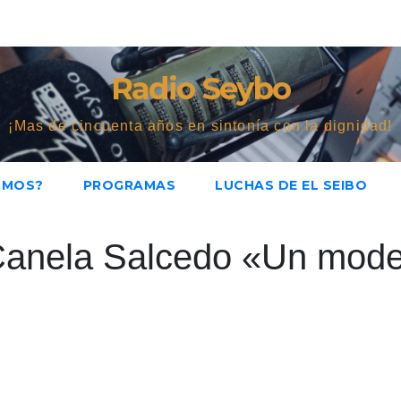
Radio Seybo
¡Mas de cincuenta años en sintonía con la dignidad!
OMOS?
PROGRAMAS
LUCHAS DE EL SEIBO
 Canela Salcedo «Un mode