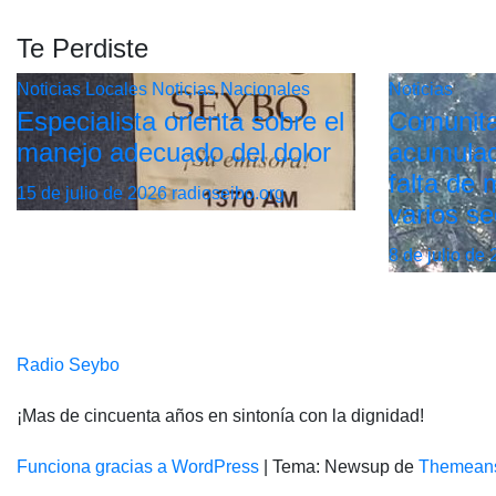
Te Perdiste
Noticias Locales
Noticias Nacionales
Noticias
Especialista orienta sobre el
Comunita
manejo adecuado del dolor
acumulac
falta de
15 de julio de 2026
radioseibo.org
varios se
8 de julio de
Radio Seybo
¡Mas de cincuenta años en sintonía con la dignidad!
Funciona gracias a WordPress
|
Tema: Newsup de
Themean