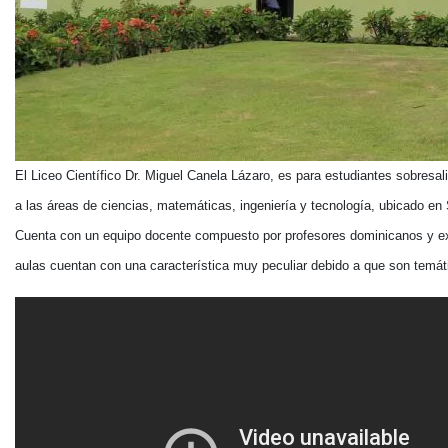
El Liceo Científico Dr. Miguel Canela Lázaro, es para estudiantes sobresa
a las áreas de ciencias, matemáticas, ingeniería y tecnología, ubicado en
Cuenta con un equipo docente compuesto por profesores dominicanos y ex
aulas cuentan con una característica muy peculiar debido a que son temát