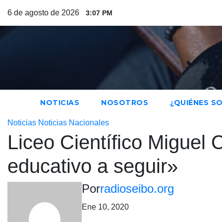
Saltar
6 de agosto de 2026
3:07 PM
al
contenido
NOTICIAS
NOSOTROS
¿QUIÉNES S
Noticias
Noticias Nacionales
Liceo Científico Miguel
educativo a seguir»
Por
radioseibo.org
Ene 10, 2020