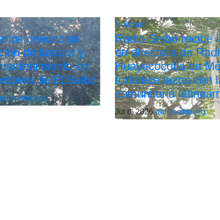
Noticias
arios denuncian
Radio Seibo recibe la
ión de basura y
de directora de Rad
 mantenimiento en
Huayacocotla de Mé
ectores de El Seibo
fortalece lazos con l
comunitaria latinoa
adioseibo.org
Jul 6, 2026
radioseibo.org