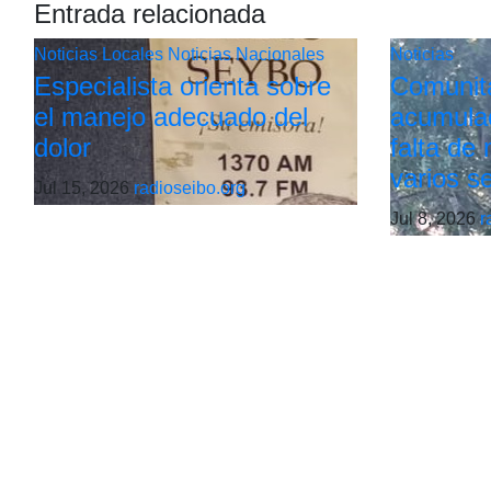
Entrada relacionada
Noticias Locales
Noticias Nacionales
Noticias
Especialista orienta sobre
Comunit
el manejo adecuado del
acumulac
dolor
falta de
varios s
Jul 15, 2026
radioseibo.org
Jul 8, 2026
r