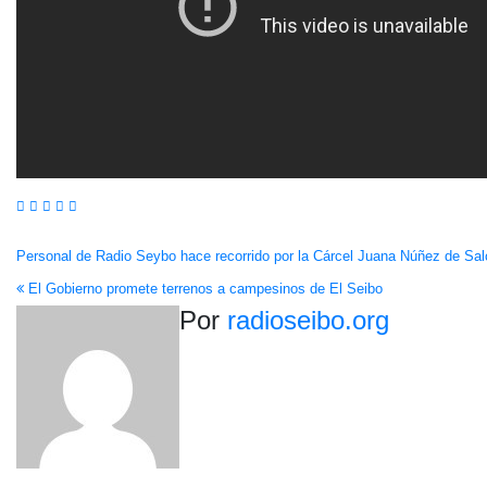
Navegación
Personal de Radio Seybo hace recorrido por la Cárcel Juana Núñez de Sa
El Gobierno promete terrenos a campesinos de El Seibo
de
Por
radioseibo.org
entradas