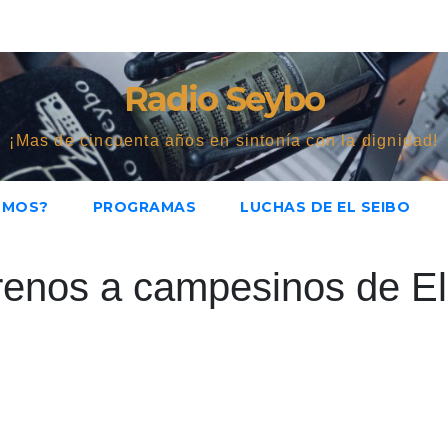
Radio Seybo
¡Mas de cincuenta años en sintonía con la dignidad!
OMOS?
PROGRAMAS
LUCHAS DE EL SEIBO
renos a campesinos de El