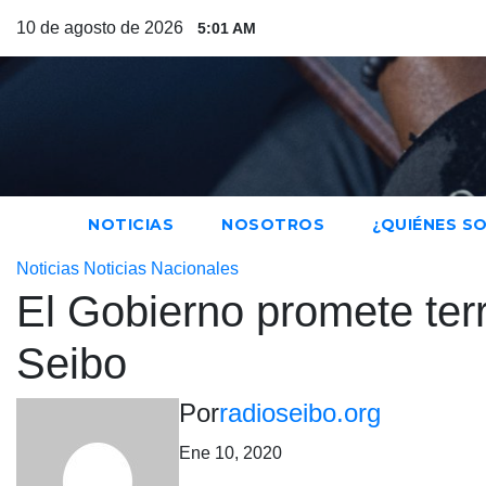
Saltar
10 de agosto de 2026
5:01 AM
al
contenido
NOTICIAS
NOSOTROS
¿QUIÉNES S
Noticias
Noticias Nacionales
El Gobierno promete ter
Seibo
Por
radioseibo.org
Ene 10, 2020