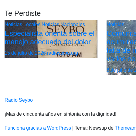
Te Perdiste
Noticias Locales
Noticias Nacionales
Noticias
Especialista orienta sobre el
Comunita
manejo adecuado del dolor
acumulac
falta de
15 de julio de 2026
radioseibo.org
varios se
8 de julio de
Radio Seybo
¡Mas de cincuenta años en sintonía con la dignidad!
Funciona gracias a WordPress
|
Tema: Newsup de
Themean