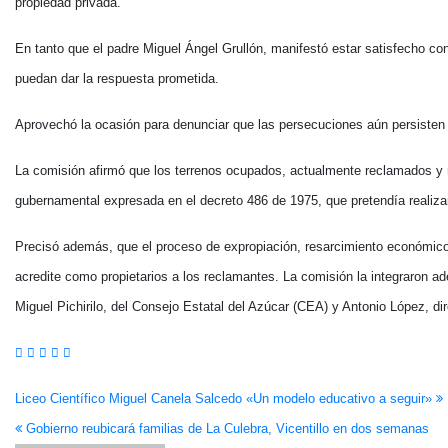
propiedad privada.
En tanto que el padre Miguel Ángel Grullón, manifestó estar satisfecho co
puedan dar la respuesta prometida.
Aprovechó la ocasión para denunciar que las persecuciones aún persisten 
La comisión afirmó que los terrenos ocupados, actualmente reclamados y mo
gubernamental expresada en el decreto 486 de 1975, que pretendía realiza
Precisó además, que el proceso de expropiación, resarcimiento económico 
acredite como propietarios a los reclamantes. La comisión la integraron ade
Miguel Pichirilo, del Consejo Estatal del Azúcar (CEA) y Antonio López, dir
Navegación
Liceo Científico Miguel Canela Salcedo «Un modelo educativo a seguir»
Gobierno reubicará familias de La Culebra, Vicentillo en dos semanas
de