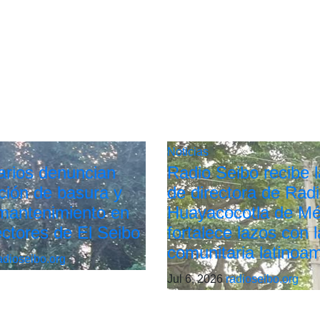
Noticias
arios denuncian
Radio Seibo recibe la
ión de basura y
de directora de Rad
 mantenimiento en
Huayacocotla de Mé
ectores de El Seibo
fortalece lazos con l
comunitaria latinoa
adioseibo.org
Jul 6, 2026
radioseibo.org