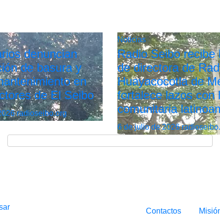
Noticias
rios denuncian
Radio Seibo recibe l
ión de basura y
de directora de Rad
 mantenimiento en
Huayacocotla de Mé
ctores de El Seibo
fortalece lazos con 
comunitaria latinoa
 2026
radioseibo.org
6 de julio de 2026
radioseibo
sar
Contactos
Misió