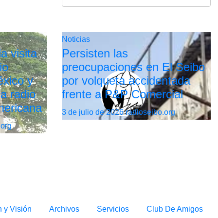
Noticias
a visita
Persisten las
io
preocupaciones en El Seibo
xico y
por volqueta accidentada
la radio
frente a P&P Comercial
mericana
3 de julio de 2026
radioseibo.org
.org
n y Visión
Archivos
Servicios
Club De Amigos