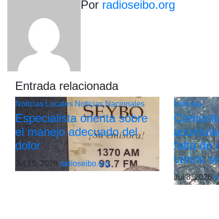
Por
radioseibo.org
entradas
Entrada relacionada
Noticias Locales
Noticias Nacionales
Noticias
Especialista orienta sobre
Comunit
el manejo adecuado del
acumulac
dolor
falta de
varios s
Jul 15, 2026
radioseibo.org
Jul 8, 2026
r