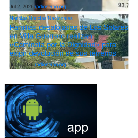
Jul 2, 2026
radioseibo.org
Noticias
Noticias Nacionales
Familias desalojadas de Los Solares
en Villa Guerrero realizan
«Caminata por la Dignidad» para
exigir devolución de sus terrenos
Jul 1, 2026
radioseibo.org