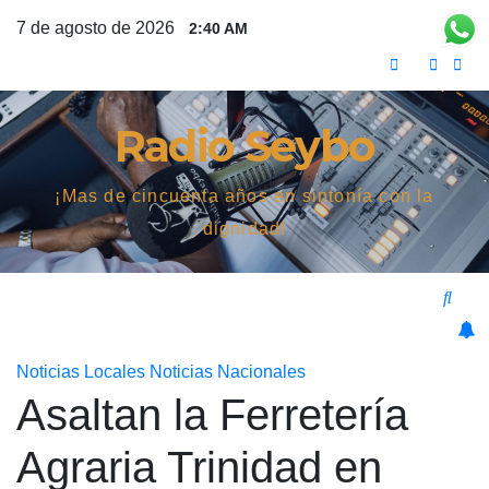
Saltar
7 de agosto de 2026
2:40 AM
al
contenido
Radio Seybo
¡Mas de cincuenta años en sintonía con la
dignidad!
Noticias Locales
Noticias Nacionales
Asaltan la Ferretería
Agraria Trinidad en