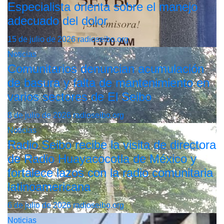
Especialista orienta sobre el manejo
adecuado del dolor
15 de julio de 2026
radioseibo.org
Noticias
Comunitarios denuncian acumulación
de basura y falta de mantenimiento en
varios sectores de El Seibo
8 de julio de 2026
radioseibo.org
Noticias
Radio Seibo recibe la visita de directora
de Radio Huayacocotla de México y
fortalece lazos con la radio comunitaria
latinoamericana
6 de julio de 2026
radioseibo.org
Noticias