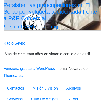
Persisten las preocupaciones en El
Seibo por volqueta accidentada frente
a P&P Comercial
3 de julio de 2026
radioseibo.org
Radio Seybo
¡Mas de cincuenta años en sintonía con la dignidad!
Funciona gracias a WordPress
|
Tema: Newsup de
Themeansar
Contactos
Misión y Visión
Archivos
Servicios
Club De Amigos
INFANTIL