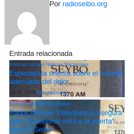
Por
radioseibo.org
entradas
Entrada relacionada
Noticias Locales
Noticias Nacionales
Especialista orienta sobre el manejo
adecuado del dolor
Jul 15, 2026
radioseibo.org
Noticias
Noticias Nacionales
Padre Antonio Villavicencio asegura
que “el progreso está a la puerta”
para El Seibo