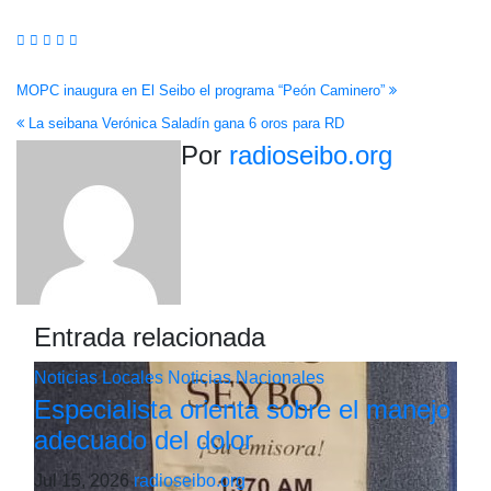
Navegación
MOPC inaugura en El Seibo el programa “Peón Caminero”
La seibana Verónica Saladín gana 6 oros para RD
de
Por
radioseibo.org
entradas
Entrada relacionada
Noticias Locales
Noticias Nacionales
Especialista orienta sobre el manejo
adecuado del dolor
Jul 15, 2026
radioseibo.org