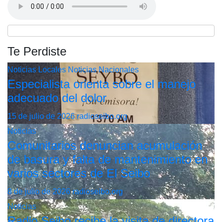
Te Perdiste
Noticias Locales
Noticias Nacionales
Especialista orienta sobre el manejo
adecuado del dolor
15 de julio de 2026
radioseibo.org
Noticias
Comunitarios denuncian acumulación
de basura y falta de mantenimiento en
varios sectores de El Seibo
8 de julio de 2026
radioseibo.org
Noticias
Radio Seibo recibe la visita de directora