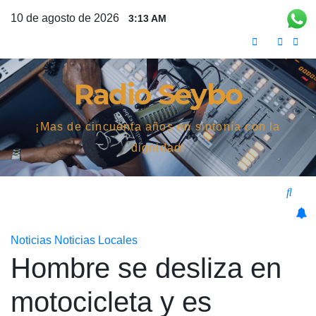
Saltar
10 de agosto de 2026
3:13 AM
al
contenido
Radio Seybo
¡Mas de cincuenta años en sintonía con la
dignidad!
Noticias
Noticias Locales
Hombre se desliza en
motocicleta y es