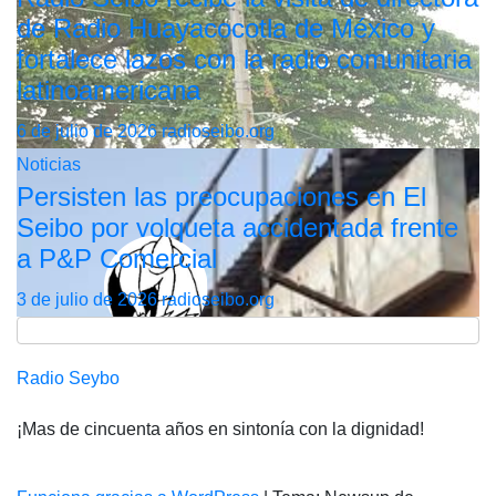
de Radio Huayacocotla de México y
fortalece lazos con la radio comunitaria
latinoamericana
6 de julio de 2026
radioseibo.org
Noticias
Persisten las preocupaciones en El
Seibo por volqueta accidentada frente
a P&P Comercial
3 de julio de 2026
radioseibo.org
Radio Seybo
¡Mas de cincuenta años en sintonía con la dignidad!