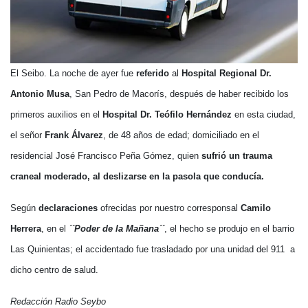
El Seibo.
La noche de ayer fue
referido
al
Hospital Regional Dr.
Antonio Musa
, San Pedro de Macorís, después de haber recibido los
primeros auxilios en el
Hospital Dr. Teófilo Hernández
en esta ciudad,
el señor
Frank Álvarez
, de 48 años de edad; domiciliado en el
residencial José Francisco Peña Gómez, quien
sufrió un trauma
craneal moderado, al deslizarse en la pasola que conducía.
Según
declaraciones
ofrecidas por nuestro corresponsal
Camilo
Herrera
, en el
´´Poder de la Mañana´´
, el hecho se produjo en el barrio
Las Quinientas; el accidentado fue trasladado por una unidad del 911 a
dicho centro de salud.
Redacción Radio Seybo