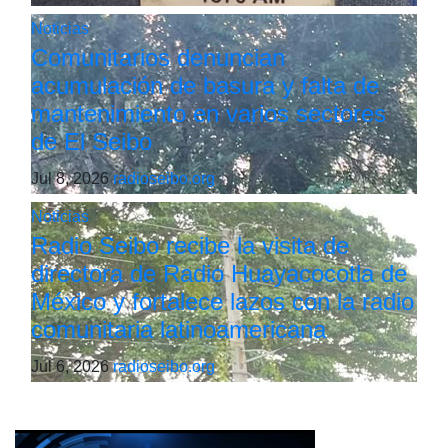
Noticias
Comunitarios denuncian
acumulación de basura y falta de
mantenimiento en varios sectores
de El Seibo
Jul 8, 2026
radioseibo.org
Noticias
Radio Seibo recibe la visita de
directora de Radio Huayacocotla de
México y fortalece lazos con la radio
comunitaria latinoamericana
Jul 6, 2026
radioseibo.org