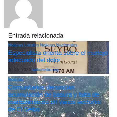
Entrada relacionada
Noticias Locales
Noticias Nacionales
Especialista orienta sobre el manejo
adecuado del dolor
Jul 15, 2026
radioseibo.org
Noticias
Comunitarios denuncian
acumulación de basura y falta de
mantenimiento en varios sectores
de El Seibo