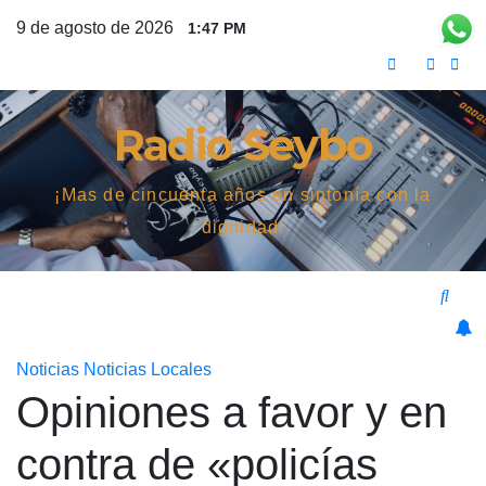
Saltar
9 de agosto de 2026
1:47 PM
al
contenido
Radio Seybo
¡Mas de cincuenta años en sintonía con la
dignidad!
Noticias
Noticias Locales
Opiniones a favor y en
contra de «policías