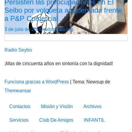
Persisten las preocupaciones en El
Seibo por volqueta accidentada frente
a P&P Comercial
3 de julio de 2026
radioseibo.org
Radio Seybo
¡Mas de cincuenta años en sintonía con la dignidad!
Funciona gracias a WordPress
|
Tema: Newsup de
Themeansar
Contactos
Misión y Visión
Archivos
Servicios
Club De Amigos
INFANTIL