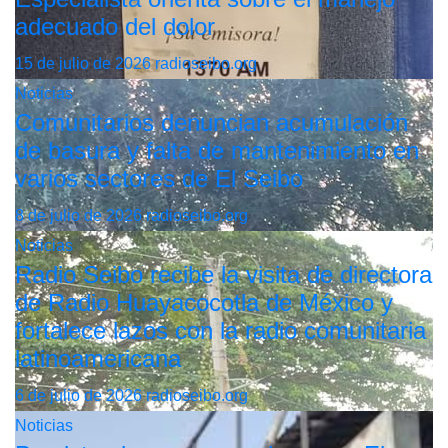
adecuado del dolor
15 de julio de 2026
radioseibo.org
Noticias
Comunitarios denuncian acumulación
de basura y falta de mantenimiento en
varios sectores de El Seibo
8 de julio de 2026
radioseibo.org
Noticias
Radio Seibo recibe la visita de directora
de Radio Huayacocotla de México y
fortalece lazos con la radio comunitaria
latinoamericana
6 de julio de 2026
radioseibo.org
Noticias