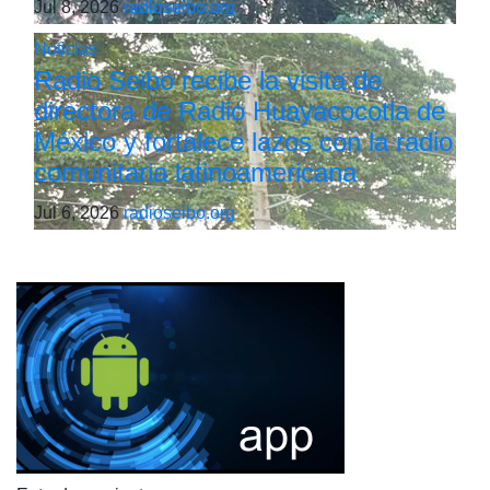
Jul 8, 2026
radioseibo.org
Noticias
Radio Seibo recibe la visita de
directora de Radio Huayacocotla de
México y fortalece lazos con la radio
comunitaria latinoamericana
Jul 6, 2026
radioseibo.org