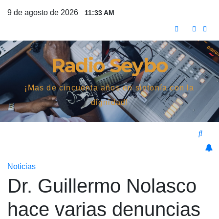
Saltar
9 de agosto de 2026
11:33 AM
al
contenido
Radio Seybo
¡Mas de cincuenta años en sintonía con la
dignidad!
Noticias
Dr. Guillermo Nolasco
hace varias denuncias