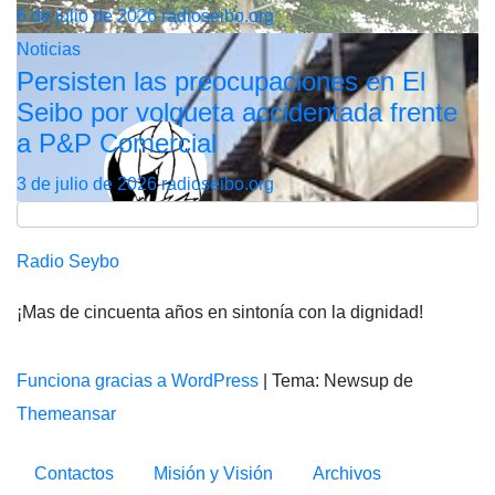
6 de julio de 2026
radioseibo.org
Noticias
Persisten las preocupaciones en El
Seibo por volqueta accidentada frente
a P&P Comercial
3 de julio de 2026
radioseibo.org
Radio Seybo
¡Mas de cincuenta años en sintonía con la dignidad!
Funciona gracias a WordPress
|
Tema: Newsup de
Themeansar
Contactos
Misión y Visión
Archivos