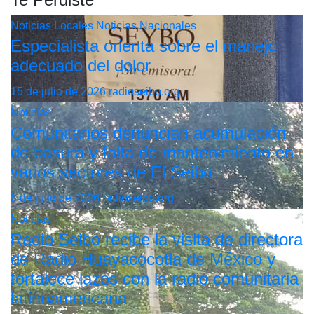
Noticias Locales
Noticias Nacionales
Especialista orienta sobre el manejo
adecuado del dolor
15 de julio de 2026
radioseibo.org
Noticias
Comunitarios denuncian acumulación
de basura y falta de mantenimiento en
varios sectores de El Seibo
8 de julio de 2026
radioseibo.org
Noticias
Radio Seibo recibe la visita de directora
de Radio Huayacocotla de México y
fortalece lazos con la radio comunitaria
latinoamericana