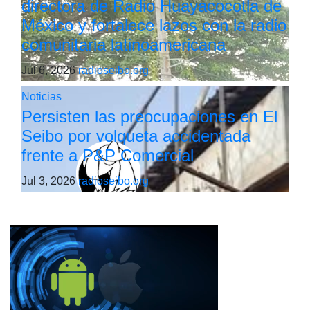
directora de Radio Huayacocotla de
México y fortalece lazos con la radio
comunitaria latinoamericana
Jul 6, 2026
radioseibo.org
Noticias
Persisten las preocupaciones en El
Seibo por volqueta accidentada
frente a P&P Comercial
Jul 3, 2026
radioseibo.org