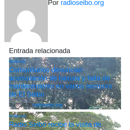
Por
radioseibo.org
Entrada relacionada
Noticias
Comunitarios denuncian
acumulación de basura y falta de
mantenimiento en varios sectores
de El Seibo
Jul 8, 2026
radioseibo.org
Noticias
Radio Seibo recibe la visita de