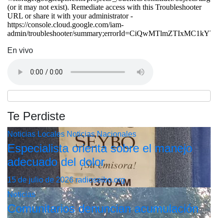
En vivo
Te Perdiste
Noticias Locales
Noticias Nacionales
Especialista orienta sobre el manejo
adecuado del dolor
15 de julio de 2026
radioseibo.org
Noticias
Comunitarios denuncian acumulación