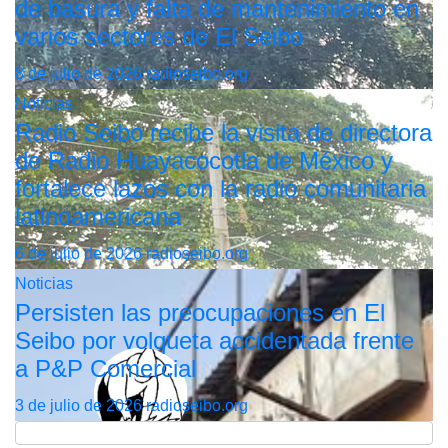
de basura y falta de mantenimiento en
varios sectores de El Seibo
8 de julio de 2026
radioseibo.org
Noticias
Radio Seibo recibe la visita de directora
de Radio Huayacocotla de México y
fortalece lazos con la radio comunitaria
latinoamericana
6 de julio de 2026
radioseibo.org
Noticias
Persisten las preocupaciones en El
Seibo por volqueta accidentada frente
a P&P Comercial
3 de julio de 2026
radioseibo.org