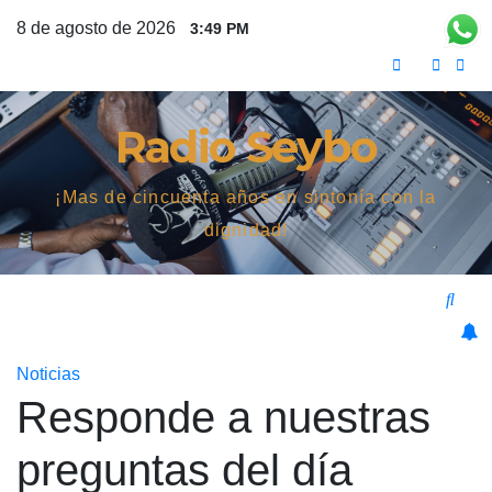
Saltar
8 de agosto de 2026
3:49 PM
al
contenido
Radio Seybo
¡Mas de cincuenta años en sintonía con la
dignidad!
Noticias
Responde a nuestras
preguntas del día