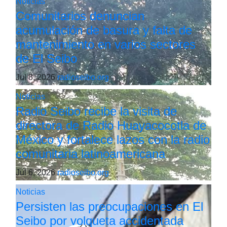
Noticias
Comunitarios denuncian
acumulación de basura y falta de
mantenimiento en varios sectores
de El Seibo
Jul 8, 2026
radioseibo.org
Noticias
Radio Seibo recibe la visita de
directora de Radio Huayacocotla de
México y fortalece lazos con la radio
comunitaria latinoamericana
Jul 6, 2026
radioseibo.org
Noticias
Persisten las preocupaciones en El
Seibo por volqueta accidentada