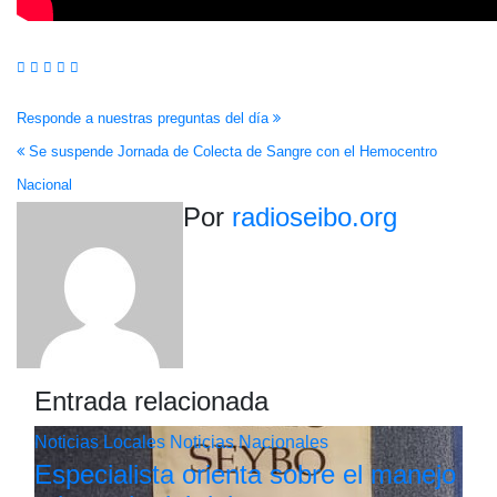
Navegación
Responde a nuestras preguntas del día
Se suspende Jornada de Colecta de Sangre con el Hemocentro
de
Nacional
entradas
Por
radioseibo.org
Entrada relacionada
Noticias Locales
Noticias Nacionales
Especialista orienta sobre el manejo