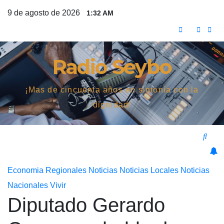
Saltar
9 de agosto de 2026
1:32 AM
al
contenido
Radio Seybo
¡Mas de cincuenta años en sintonía con la
dignidad!
Economia
Regionales
Noticias
Noticias Locales
Noticias
Nacionales
Vivir
Diputado Gerardo