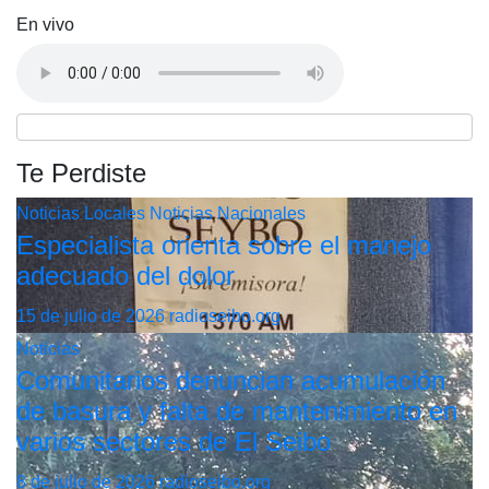
En vivo
Te Perdiste
Noticias Locales
Noticias Nacionales
Especialista orienta sobre el manejo
adecuado del dolor
15 de julio de 2026
radioseibo.org
Noticias
Comunitarios denuncian acumulación
de basura y falta de mantenimiento en
varios sectores de El Seibo
8 de julio de 2026
radioseibo.org