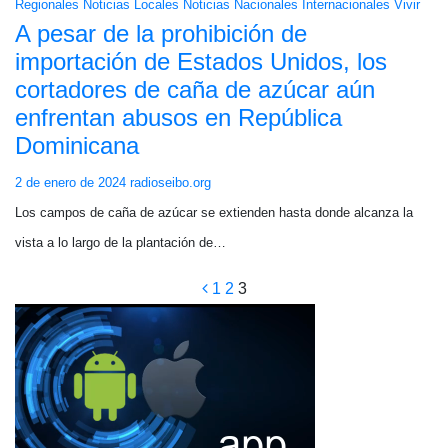
Regionales
Noticias Locales
Noticias Nacionales
Internacionales
Vivir
A pesar de la prohibición de
importación de Estados Unidos, los
cortadores de caña de azúcar aún
enfrentan abusos en República
Dominicana
2 de enero de 2024
radioseibo.org
Los campos de caña de azúcar se extienden hasta donde alcanza la
vista a lo largo de la plantación de…
Paginación
1
2
3
de
entradas