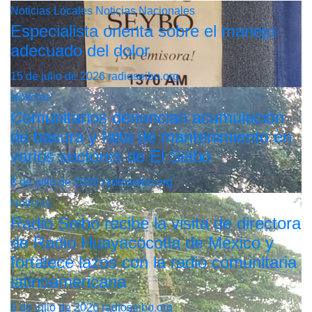
Noticias Locales
Noticias Nacionales
Especialista orienta sobre el manejo
adecuado del dolor
15 de julio de 2026
radioseibo.org
Noticias
Comunitarios denuncian acumulación
de basura y falta de mantenimiento en
varios sectores de El Seibo
8 de julio de 2026
radioseibo.org
Noticias
Radio Seibo recibe la visita de directora
de Radio Huayacocotla de México y
fortalece lazos con la radio comunitaria
latinoamericana
6 de julio de 2026
radioseibo.org