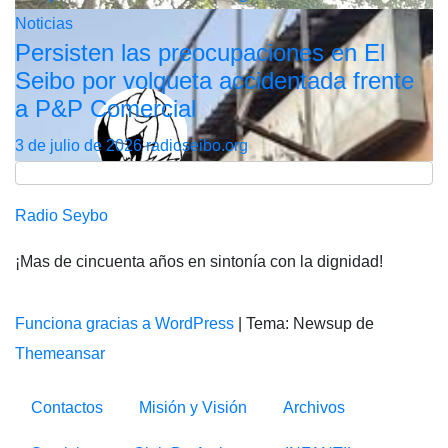
Noticias
Persisten las preocupaciones en El
Seibo por volqueta accidentada frente
a P&P Comercial
3 de julio de 2026
radioseibo.org
Radio Seybo
¡Mas de cincuenta años en sintonía con la dignidad!
Funciona gracias a WordPress
|
Tema: Newsup de
Themeansar
Contactos
Misión y Visión
Archivos