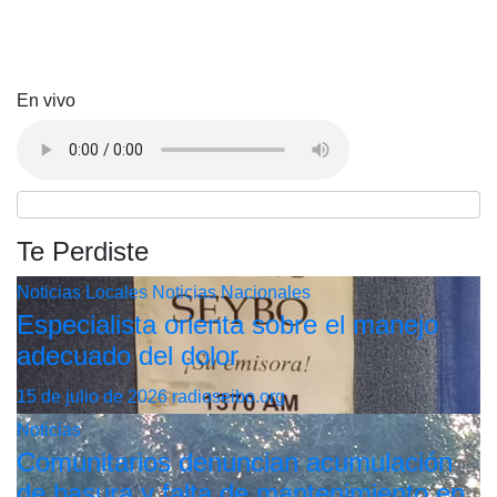
En vivo
Te Perdiste
Noticias Locales
Noticias Nacionales
Especialista orienta sobre el manejo
adecuado del dolor
15 de julio de 2026
radioseibo.org
Noticias
Comunitarios denuncian acumulación
de basura y falta de mantenimiento en