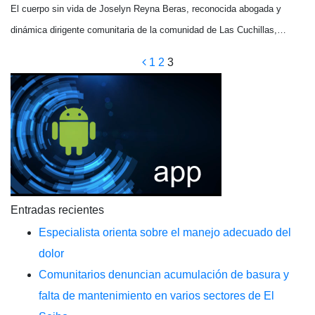
El cuerpo sin vida de Joselyn Reyna Beras, reconocida abogada y
dinámica dirigente comunitaria de la comunidad de Las Cuchillas,…
Paginación
1
2
3
de
entradas
Entradas recientes
Especialista orienta sobre el manejo adecuado del
dolor
Comunitarios denuncian acumulación de basura y
falta de mantenimiento en varios sectores de El