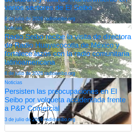
varios sectores de El Seibo
8 de julio de 2026
radioseibo.org
Noticias
Radio Seibo recibe la visita de directora
de Radio Huayacocotla de México y
fortalece lazos con la radio comunitaria
latinoamericana
6 de julio de 2026
radioseibo.org
Noticias
Persisten las preocupaciones en El
Seibo por volqueta accidentada frente
a P&P Comercial
3 de julio de 2026
radioseibo.org