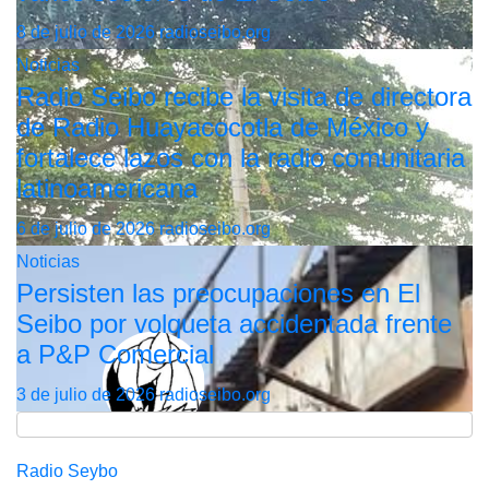
8 de julio de 2026
radioseibo.org
Noticias
Radio Seibo recibe la visita de directora
de Radio Huayacocotla de México y
fortalece lazos con la radio comunitaria
latinoamericana
6 de julio de 2026
radioseibo.org
Noticias
Persisten las preocupaciones en El
Seibo por volqueta accidentada frente
a P&P Comercial
3 de julio de 2026
radioseibo.org
Radio Seybo