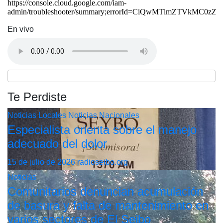
En vivo
Te Perdiste
Noticias Locales
Noticias Nacionales
Especialista orienta sobre el manejo
adecuado del dolor
15 de julio de 2026
radioseibo.org
Noticias
Comunitarios denuncian acumulación
de basura y falta de mantenimiento en
varios sectores de El Seibo