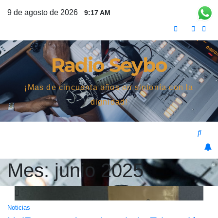
Saltar
9 de agosto de 2026
9:17 AM
al
contenido
Radio Seybo
¡Mas de cincuenta años en sintonía con la
dignidad!
Mes:
junio 2025
Noticias