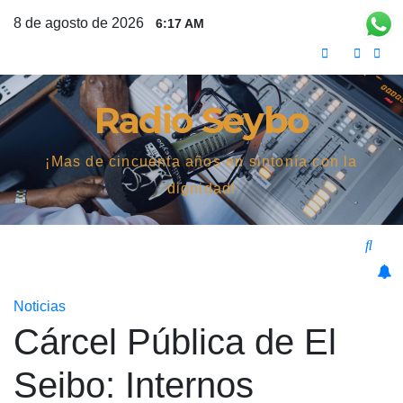
Saltar
8 de agosto de 2026
6:17 AM
al
contenido
Radio Seybo
¡Mas de cincuenta años en sintonía con la
dignidad!
Noticias
Cárcel Pública de El
Seibo: Internos