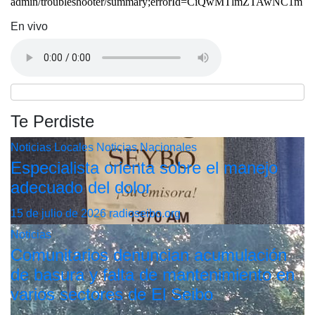
En vivo
Te Perdiste
Noticias Locales
Noticias Nacionales
Especialista orienta sobre el manejo
adecuado del dolor
15 de julio de 2026
radioseibo.org
Noticias
Comunitarios denuncian acumulación
de basura y falta de mantenimiento en
varios sectores de El Seibo