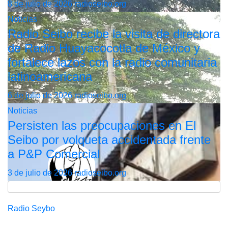
8 de julio de 2026
radioseibo.org
Noticias
Radio Seibo recibe la visita de directora
de Radio Huayacocotla de México y
fortalece lazos con la radio comunitaria
latinoamericana
6 de julio de 2026
radioseibo.org
Noticias
Persisten las preocupaciones en El
Seibo por volqueta accidentada frente
a P&P Comercial
3 de julio de 2026
radioseibo.org
Radio Seybo