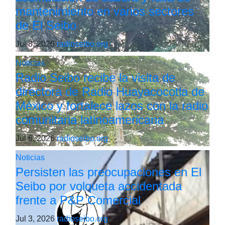
mantenimiento en varios sectores
de El Seibo
Jul 8, 2026
radioseibo.org
Noticias
Radio Seibo recibe la visita de
directora de Radio Huayacocotla de
México y fortalece lazos con la radio
comunitaria latinoamericana
Jul 6, 2026
radioseibo.org
Noticias
Persisten las preocupaciones en El
Seibo por volqueta accidentada
frente a P&P Comercial
Jul 3, 2026
radioseibo.org