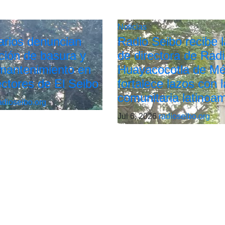
Noticias
arios denuncian
Radio Seibo recibe la
ión de basura y
de directora de Rad
 mantenimiento en
Huayacocotla de Mé
ectores de El Seibo
fortalece lazos con l
comunitaria latinoa
adioseibo.org
Jul 6, 2026
radioseibo.org