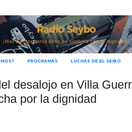
Radio Seybo
¡Mas de cincuenta años en sintonía con la dignidad!
OMOS?
PROGRAMAS
LUCHAS DE EL SEIBO
 desalojo en Villa Guerr
cha por la dignidad