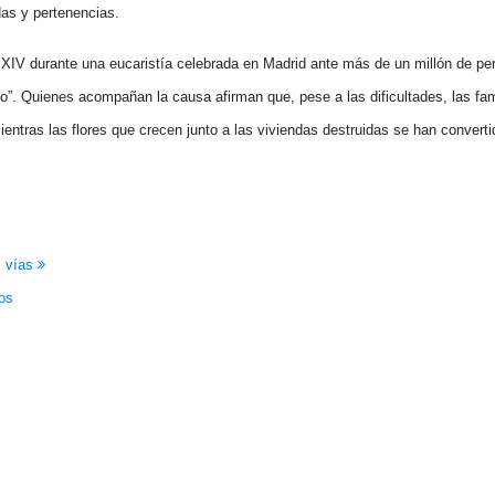
das y pertenencias.
XIV durante una eucaristía celebrada en Madrid ante más de un millón de pe
no”. Quienes acompañan la causa afirman que, pese a las dificultades, las fam
entras las flores que crecen junto a las viviendas destruidas se han convert
s vías
os