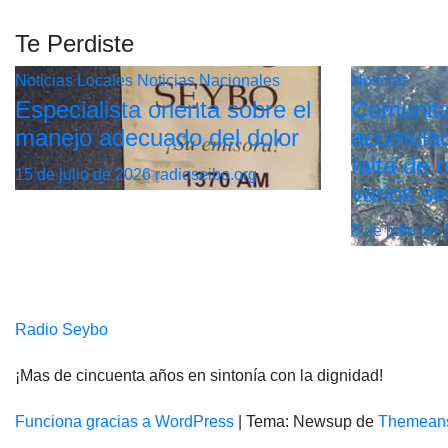
Te Perdiste
Noticias Locales
Noticias Nacionales
Noticias
Especialista orienta sobre el
Comunita
manejo adecuado del dolor
acumulac
falta de
15 de julio de 2026
radioseibo.org
varios se
8 de julio de
Radio Seybo
¡Mas de cincuenta años en sintonía con la dignidad!
Funciona gracias a WordPress
|
Tema: Newsup de
Themean