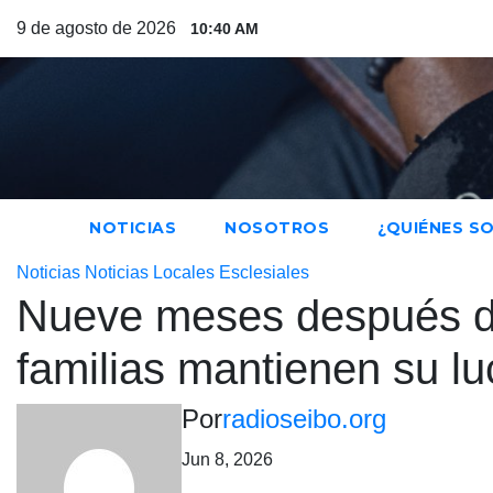
Saltar
9 de agosto de 2026
10:40 AM
al
contenido
NOTICIAS
NOSOTROS
¿QUIÉNES S
Noticias
Noticias Locales
Esclesiales
Nueve meses después del
familias mantienen su lu
Por
radioseibo.org
Jun 8, 2026