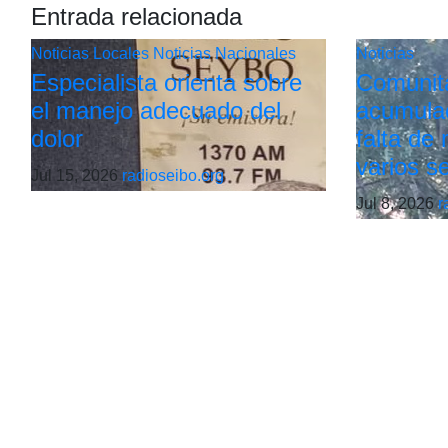
Entrada relacionada
Noticias Locales
Noticias Nacionales
Noticias
Especialista orienta sobre
Comunit
el manejo adecuado del
acumulac
dolor
falta de
varios s
Jul 15, 2026
radioseibo.org
Jul 8, 2026
r