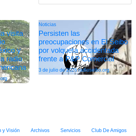
Noticias
a visita
Persisten las
io
preocupaciones en El Seibo
xico y
por volqueta accidentada
la radio
frente a P&P Comercial
mericana
3 de julio de 2026
radioseibo.org
.org
n y Visión
Archivos
Servicios
Club De Amigos