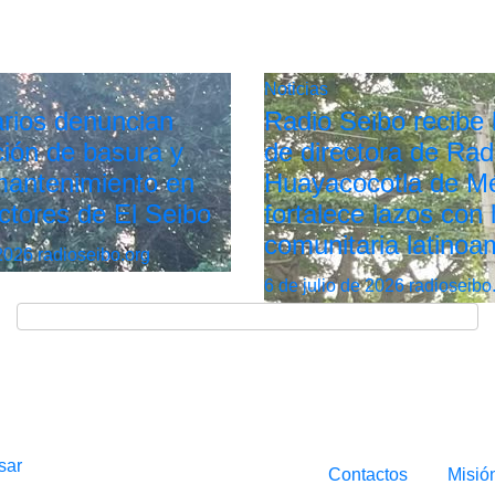
Noticias
rios denuncian
Radio Seibo recibe l
ión de basura y
de directora de Rad
 mantenimiento en
Huayacocotla de Mé
ctores de El Seibo
fortalece lazos con 
comunitaria latinoa
 2026
radioseibo.org
6 de julio de 2026
radioseibo
sar
Contactos
Misió