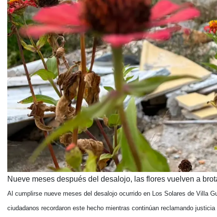
Nueve meses después del desalojo, las flores vuelven a brota
Al cumplirse nueve meses del desalojo ocurrido en Los Solares de Villa G
ciudadanos recordaron este hecho mientras continúan reclamando justicia 