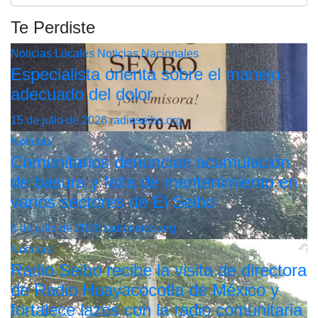
Te Perdiste
Noticias Locales
Noticias Nacionales
Especialista orienta sobre el manejo
adecuado del dolor
15 de julio de 2026
radioseibo.org
Noticias
Comunitarios denuncian acumulación
de basura y falta de mantenimiento en
varios sectores de El Seibo
8 de julio de 2026
radioseibo.org
Noticias
Radio Seibo recibe la visita de directora
de Radio Huayacocotla de México y
fortalece lazos con la radio comunitaria