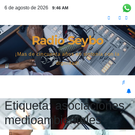
Saltar
6 de agosto de 2026
9:46 AM
al
contenido
Radio Seybo
¡Mas de cincuenta años en sintonía con la
dignidad!
Etiqueta:
asociaciones
medioambientales