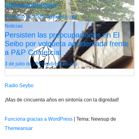
latinoamericana
6 de julio de 2026
radioseibo.org
Noticias
Persisten las preocupaciones en El
Seibo por volqueta accidentada frente
a P&P Comercial
3 de julio de 2026
radioseibo.org
Radio Seybo
¡Mas de cincuenta años en sintonía con la dignidad!
Funciona gracias a WordPress
|
Tema: Newsup de
Themeansar