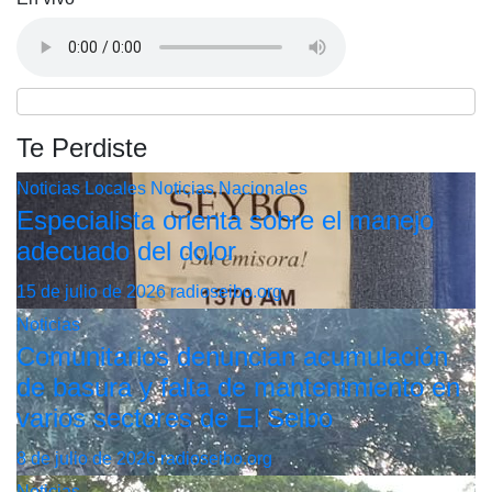
Te Perdiste
Noticias Locales
Noticias Nacionales
Especialista orienta sobre el manejo
adecuado del dolor
15 de julio de 2026
radioseibo.org
Noticias
Comunitarios denuncian acumulación
de basura y falta de mantenimiento en
varios sectores de El Seibo
8 de julio de 2026
radioseibo.org
Noticias