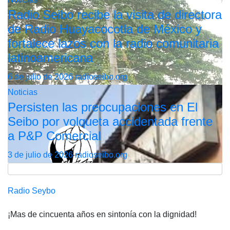
Radio Seibo recibe la visita de directora
de Radio Huayacocotla de México y
fortalece lazos con la radio comunitaria
latinoamericana
6 de julio de 2026
radioseibo.org
Noticias
Persisten las preocupaciones en El
Seibo por volqueta accidentada frente
a P&P Comercial
3 de julio de 2026
radioseibo.org
Radio Seybo
¡Mas de cincuenta años en sintonía con la dignidad!