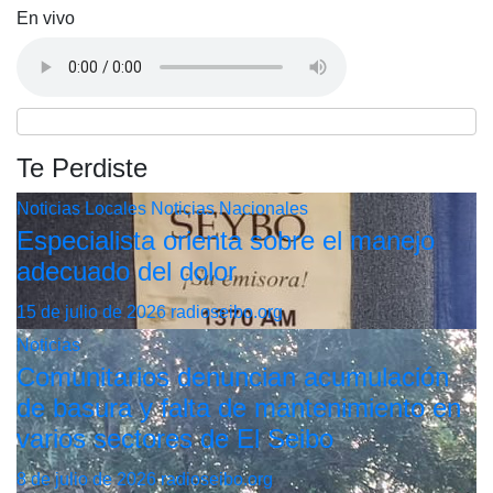
En vivo
Te Perdiste
Noticias Locales
Noticias Nacionales
Especialista orienta sobre el manejo
adecuado del dolor
15 de julio de 2026
radioseibo.org
Noticias
Comunitarios denuncian acumulación
de basura y falta de mantenimiento en
varios sectores de El Seibo
8 de julio de 2026
radioseibo.org