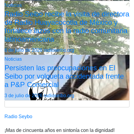
Noticias
Radio Seibo recibe la visita de directora
de Radio Huayacocotla de México y
fortalece lazos con la radio comunitaria
latinoamericana
6 de julio de 2026
radioseibo.org
Noticias
Persisten las preocupaciones en El
Seibo por volqueta accidentada frente
a P&P Comercial
3 de julio de 2026
radioseibo.org
Radio Seybo
¡Mas de cincuenta años en sintonía con la dignidad!