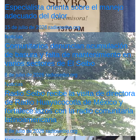
Especialista orienta sobre el manejo
adecuado del dolor
15 de julio de 2026
radioseibo.org
Noticias
Comunitarios denuncian acumulación
de basura y falta de mantenimiento en
varios sectores de El Seibo
8 de julio de 2026
radioseibo.org
Noticias
Radio Seibo recibe la visita de directora
de Radio Huayacocotla de México y
fortalece lazos con la radio comunitaria
latinoamericana
6 de julio de 2026
radioseibo.org