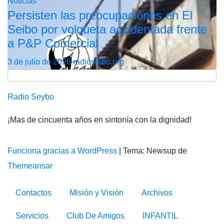
Noticias
Persisten las preocupaciones en El
Seibo por volqueta accidentada frente
a P&P Comercial
3 de julio de 2026
radioseibo.org
Radio Seybo
¡Mas de cincuenta años en sintonía con la dignidad!
Funciona gracias a WordPress
|
Tema: Newsup de
Themeansar
Contactos
Misión y Visión
Archivos
Servicios
Club De Amigos
INFANTIL