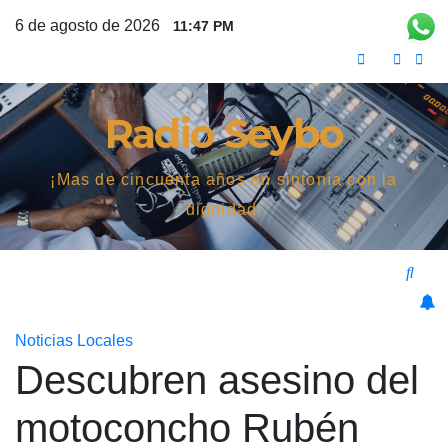
Saltar
6 de agosto de 2026
11:47 PM
al
contenido
Radio Seybo
¡Mas de cincuenta años en sintonía con la
dignidad!
Noticias Locales
Descubren asesino del
motoconcho Rubén