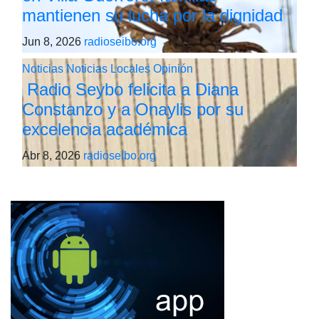
mantienen su lucha por la dignidad
Jun 8, 2026
radioseibo.org
Noticias
Noticias Locales
Opinión
Radio Seybo felicita a Diana
Constanzo y a Onaylis por su
excelencia académica
Abr 8, 2026
radioseibo.org