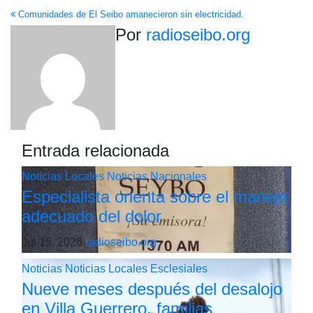
Comunidades de El Seibo amanecieron sin electricidad.
de
Por
radioseibo.org
entradas
Entrada relacionada
Noticias Locales
Noticias Nacionales
Especialista orienta sobre el manejo
adecuado del dolor
Jul 15, 2026
radioseibo.org
Noticias
Noticias Locales
Esclesiales
Nueve meses después del desalojo
en Villa Guerrero, familias