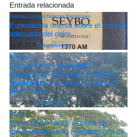
Entrada relacionada
Noticias Locales
Noticias Nacionales
Especialista orienta sobre el manejo
adecuado del dolor
Jul 15, 2026
radioseibo.org
Noticias
Comunitarios denuncian
acumulación de basura y falta de
mantenimiento en varios sectores
de El Seibo
Jul 8, 2026
radioseibo.org
Noticias
Radio Seibo recibe la visita de
directora de Radio Huayacocotla de