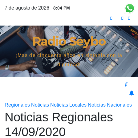
Saltar
7 de agosto de 2026
8:04 PM
al
contenido
Radio Seybo
¡Mas de cincuenta años en sintonía con la
dignidad!
Regionales
Noticias
Noticias Locales
Noticias Nacionales
Noticias Regionales
14/09/2020