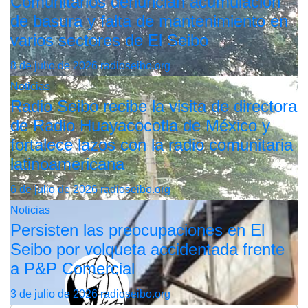
Comunitarios denuncian acumulación
de basura y falta de mantenimiento en
varios sectores de El Seibo
8 de julio de 2026
radioseibo.org
Noticias
Radio Seibo recibe la visita de directora
de Radio Huayacocotla de México y
fortalece lazos con la radio comunitaria
latinoamericana
6 de julio de 2026
radioseibo.org
Noticias
Persisten las preocupaciones en El
Seibo por volqueta accidentada frente
a P&P Comercial
3 de julio de 2026
radioseibo.org