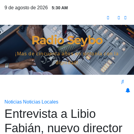
Saltar
9 de agosto de 2026
5:30 AM
al
contenido
Radio Seybo
¡Mas de cincuenta años en sintonía con la
dignidad!
Noticias
Noticias Locales
Entrevista a Libio
Fabián, nuevo director