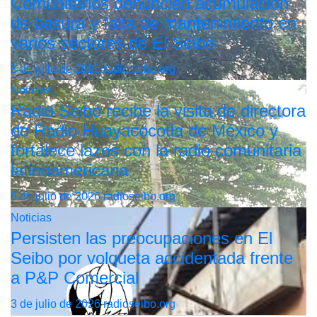
Comunitarios denuncian acumulación
de basura y falta de mantenimiento en
varios sectores de El Seibo
8 de julio de 2026
radioseibo.org
Noticias
Radio Seibo recibe la visita de directora
de Radio Huayacocotla de México y
fortalece lazos con la radio comunitaria
latinoamericana
6 de julio de 2026
radioseibo.org
Noticias
Persisten las preocupaciones en El
Seibo por volqueta accidentada frente
a P&P Comercial
3 de julio de 2026
radioseibo.org