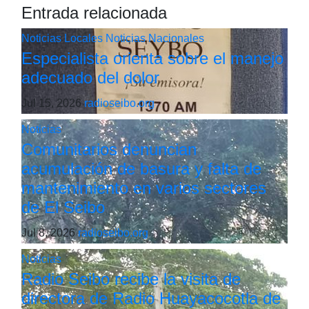
Entrada relacionada
Noticias Locales
Noticias Nacionales
Especialista orienta sobre el manejo
adecuado del dolor
Jul 15, 2026
radioseibo.org
Noticias
Comunitarios denuncian
acumulación de basura y falta de
mantenimiento en varios sectores
de El Seibo
Jul 8, 2026
radioseibo.org
Noticias
Radio Seibo recibe la visita de
directora de Radio Huayacocotla de