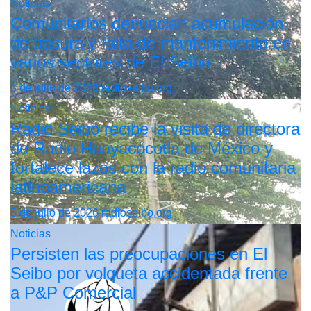
Noticias
Comunitarios denuncian acumulación
de basura y falta de mantenimiento en
varios sectores de El Seibo
8 de julio de 2026
radioseibo.org
Noticias
Radio Seibo recibe la visita de directora
de Radio Huayacocotla de México y
fortalece lazos con la radio comunitaria
latinoamericana
6 de julio de 2026
radioseibo.org
Noticias
Persisten las preocupaciones en El
Seibo por volqueta accidentada frente
a P&P Comercial