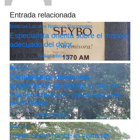
Entrada relacionada
Noticias Locales
Noticias Nacionales
Especialista orienta sobre el manejo
adecuado del dolor
Jul 15, 2026
radioseibo.org
Noticias
Comunitarios denuncian
acumulación de basura y falta de
mantenimiento en varios sectores
de El Seibo
Jul 8, 2026
radioseibo.org
Noticias
Radio Seibo recibe la visita de