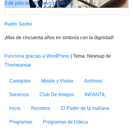
3 de julio de 2026
radioseibo.org
Radio Seybo
¡Mas de cincuenta años en sintonía con la dignidad!
Funciona gracias a WordPress
|
Tema: Newsup de
Themeansar
Contactos
Misión y Visión
Archivos
Servicios
Club De Amigos
INFANTIL
Inicio
Nosotros
El Poder de la mañana
Programas
Programas de Udeca