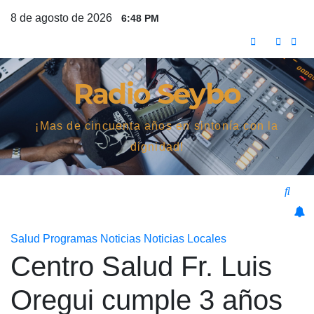
Saltar
8 de agosto de 2026
6:48 PM
al
contenido
Radio Seybo
¡Mas de cincuenta años en sintonía con la
dignidad!
Salud
Programas
Noticias
Noticias Locales
Centro Salud Fr. Luis
Oregui cumple 3 años