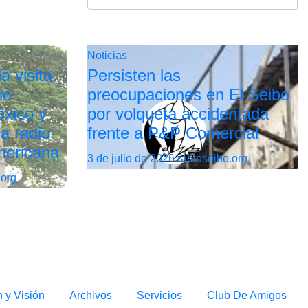
Noticias
a visita
Persisten las
io
preocupaciones en El Seibo
xico y
por volqueta accidentada
la radio
frente a P&P Comercial
mericana
3 de julio de 2026
radioseibo.org
.org
n y Visión
Archivos
Servicios
Club De Amigos