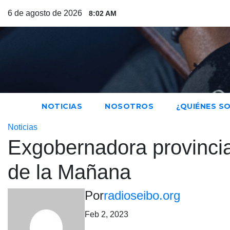
Saltar
6 de agosto de 2026
8:02 AM
al
contenido
NOTICIAS
NOSOTROS
¿QUIÉNES S
Noticias
Exgobernadora provincial
de la Mañana
Por
radioseibo.org
Feb 2, 2023