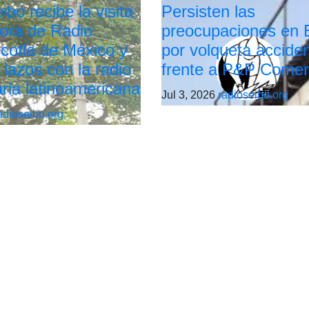
bo recibe la visita
Persisten las
tora de Radio
preocupaciones en 
cotla de México y
por volqueta accide
 lazos con la radio
frente a P&P Comer
ria latinoamericana
Jul 3, 2026
radioseibo.org
adioseibo.org