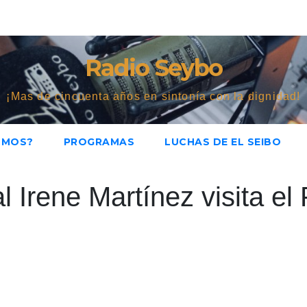
Radio Seybo
¡Mas de cincuenta años en sintonía con la dignidad!
OMOS?
PROGRAMAS
LUCHAS DE EL SEIBO
 Irene Martínez visita el