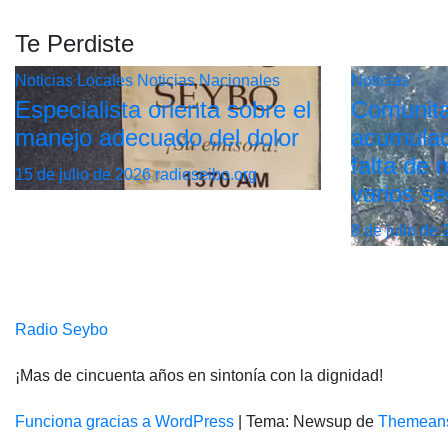
Te Perdiste
Noticias Locales
Noticias Nacionales
Noticias
Especialista orienta sobre el
Comunita
manejo adecuado del dolor
acumulac
falta de
15 de julio de 2026
radioseibo.org
varios se
8 de julio de
Radio Seybo
¡Mas de cincuenta años en sintonía con la dignidad!
Funciona gracias a WordPress
|
Tema: Newsup de
Themean