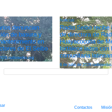
Noticias
rios denuncian
Radio Seibo recibe l
ión de basura y
de directora de Rad
 mantenimiento en
Huayacocotla de Mé
ctores de El Seibo
fortalece lazos con 
comunitaria latinoa
 2026
radioseibo.org
6 de julio de 2026
radioseibo
sar
Contactos
Misió