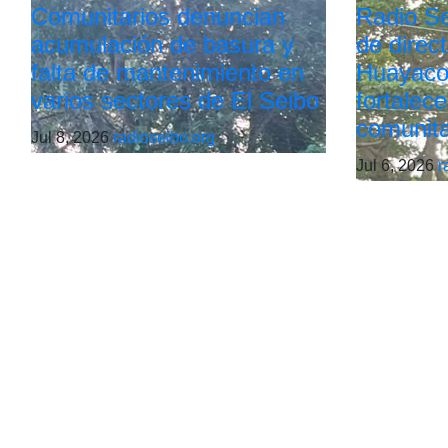
Comunitarios denuncian
Radio Sei
acumulación de basura y
de direc
falta de mantenimiento en
Huayaco
varios sectores de El Seibo
fortalece
comunita
Jul 8, 2026
radioseibo.org
Jul 6, 2026
r