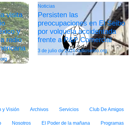
Noticias
a visita
Persisten las
io
preocupaciones en El Seibo
xico y
por volqueta accidentada
la radio
frente a P&P Comercial
mericana
3 de julio de 2026
radioseibo.org
.org
n y Visión
Archivos
Servicios
Club De Amigos
o
Nosotros
El Poder de la mañana
Programas