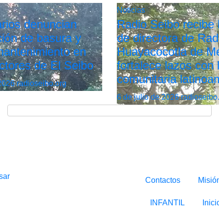
Noticias
rios denuncian
Radio Seibo recibe l
ión de basura y
de directora de Rad
 mantenimiento en
Huayacocotla de Mé
ctores de El Seibo
fortalece lazos con 
comunitaria latinoa
 2026
radioseibo.org
6 de julio de 2026
radioseibo
sar
Contactos
Misió
INFANTIL
Inici