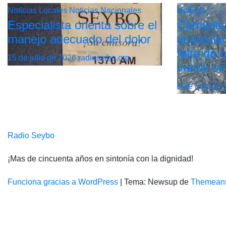
Noticias Locales
Noticias Nacionales
Noticias
Especialista orienta sobre el
Comunita
manejo adecuado del dolor
acumulac
falta de
15 de julio de 2026
radioseibo.org
varios se
8 de julio de
Radio Seybo
¡Mas de cincuenta años en sintonía con la dignidad!
Funciona gracias a WordPress
|
Tema: Newsup de
Themean