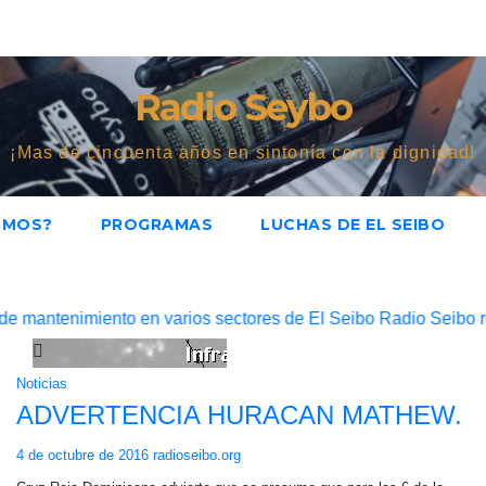
Radio Seybo
¡Mas de cincuenta años en sintonía con la dignidad!
OMOS?
PROGRAMAS
LUCHAS DE EL SEIBO
nimiento en varios sectores de El Seibo
Radio Seibo recibe la 
Noticias
ADVERTENCIA HURACAN MATHEW.
4 de octubre de 2016
radioseibo.org