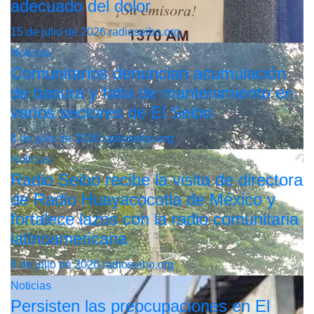
adecuado del dolor
15 de julio de 2026
radioseibo.org
Noticias
Comunitarios denuncian acumulación
de basura y falta de mantenimiento en
varios sectores de El Seibo
8 de julio de 2026
radioseibo.org
Noticias
Radio Seibo recibe la visita de directora
de Radio Huayacocotla de México y
fortalece lazos con la radio comunitaria
latinoamericana
6 de julio de 2026
radioseibo.org
Noticias
Persisten las preocupaciones en El