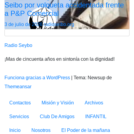
Seibo por volqueta accidentada frente
a P&P Comercial
3 de julio de 2026
radioseibo.org
Radio Seybo
¡Mas de cincuenta años en sintonía con la dignidad!
Funciona gracias a WordPress
|
Tema: Newsup de
Themeansar
Contactos
Misión y Visión
Archivos
Servicios
Club De Amigos
INFANTIL
Inicio
Nosotros
El Poder de la mañana