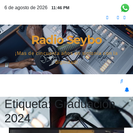
Saltar
6 de agosto de 2026
11:46 PM
al
contenido
Radio Seybo
¡Mas de cincuenta años en sintonía con la
dignidad!
Etiqueta:
Graduación
2024