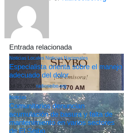
entradas
Entrada relacionada
Noticias Locales
Noticias Nacionales
Especialista orienta sobre el manejo
adecuado del dolor
Jul 15, 2026
radioseibo.org
Noticias
Comunitarios denuncian
acumulación de basura y falta de
mantenimiento en varios sectores
de El Seibo