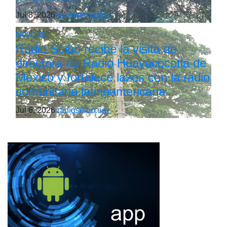
Jul 8, 2026
radioseibo.org
Noticias
Radio Seibo recibe la visita de
directora de Radio Huayacocotla de
México y fortalece lazos con la radio
comunitaria latinoamericana
Jul 6, 2026
radioseibo.org