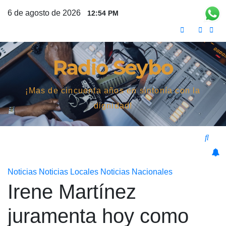
Saltar
6 de agosto de 2026
12:54 PM
al
contenido
Radio Seybo
¡Mas de cincuenta años en sintonía con la
dignidad!
Noticias
Noticias Locales
Noticias Nacionales
Irene Martínez
juramenta hoy como