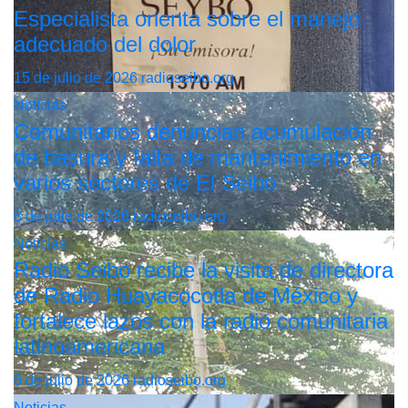
Especialista orienta sobre el manejo
adecuado del dolor
15 de julio de 2026
radioseibo.org
Noticias
Comunitarios denuncian acumulación
de basura y falta de mantenimiento en
varios sectores de El Seibo
8 de julio de 2026
radioseibo.org
Noticias
Radio Seibo recibe la visita de directora
de Radio Huayacocotla de México y
fortalece lazos con la radio comunitaria
latinoamericana
6 de julio de 2026
radioseibo.org
Noticias