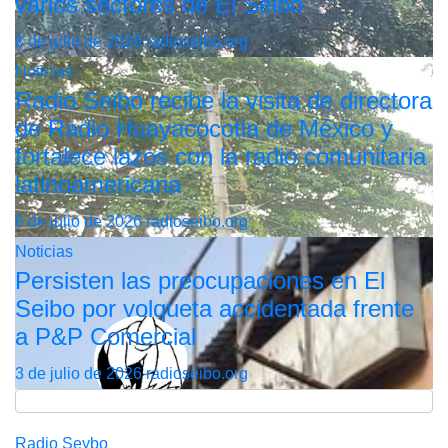
varios sectores de El Seibo
8 de julio de 2026
radioseibo.org
Noticias
Radio Seibo recibe la visita de directora
de Radio Huayacocotla de México y
fortalece lazos con la radio comunitaria
latinoamericana
6 de julio de 2026
radioseibo.org
Noticias
Persisten las preocupaciones en El
Seibo por volqueta accidentada frente
a P&P Comercial
3 de julio de 2026
radioseibo.org
Radio Seybo