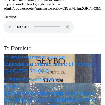
En vivo
Te Perdiste
Noticias Locales
Noticias Nacionales
Especialista orienta sobre el manejo
adecuado del dolor
15 de julio de 2026
radioseibo.org
Noticias
Comunitarios denuncian acumulación
de basura y falta de mantenimiento en