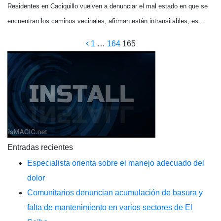
Residentes en Caciquillo vuelven a denunciar el mal estado en que se
encuentran los caminos vecinales, afirman están intransitables, es…
Paginación
1
…
164
165
de
entradas
Entradas recientes
Especialista orienta sobre el manejo adecuado del
dolor
Comunitarios denuncian acumulación de basura y
falta de mantenimiento en varios sectores de El