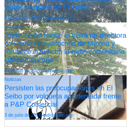
varios sectores de El Seibo
8 de julio de 2026
radioseibo.org
Noticias
Radio Seibo recibe la visita de directora
de Radio Huayacocotla de México y
fortalece lazos con la radio comunitaria
latinoamericana
6 de julio de 2026
radioseibo.org
Noticias
Persisten las preocupaciones en El
Seibo por volqueta accidentada frente
a P&P Comercial
3 de julio de 2026
radioseibo.org