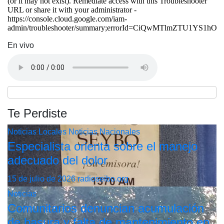
En vivo
Te Perdiste
Noticias Locales
Noticias Nacionales
Especialista orienta sobre el manejo
adecuado del dolor
15 de julio de 2026
radioseibo.org
Noticias
Comunitarios denuncian acumulación
de basura y falta de mantenimiento en